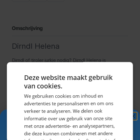
Omschrijving
Dirndl Helena
Dirndl of tiroler jurkje nodig? Dirndl Helena is
samengesteld om garant te staan voor een
Deze website maakt gebruik
supergezellig Oktoberfeestje!
van cookies.
Dirndl jurkje voor het Oktoberfest
De dirndl is het meestgedragen tiroler jurkje op het
We gebruiken cookies om inhoud en
Oktoberfest in München. Speciaal voor de
advertenties te personaliseren en om ons
Nederlandse Oktoberfesten en Apres-ski feestjes
verkeer te analyseren. We delen ook
hebben wij de dirndl Helena samengesteld. Dit tiroler
informatie over uw gebruik van onze site
Ontvang
5%
jurkje is van een uitstekende prijs/kwaliteit en
met onze advertentie- en analysepartners,
KORTING!
die deze kunnen combineren met andere
weerstaat menig feestje.
Uitklappen