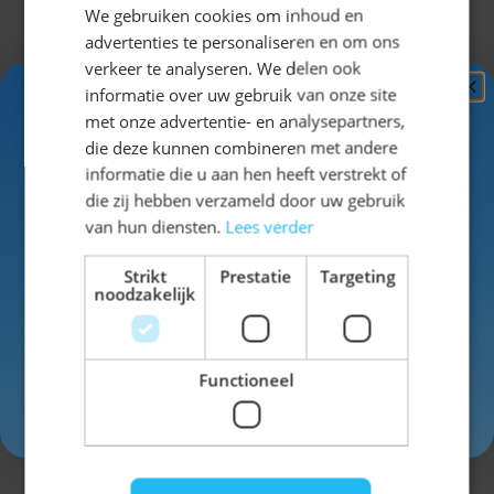
We gebruiken cookies om inhoud en
advertenties te personaliseren en om ons
EAN
8718969135498
verkeer te analyseren. We delen ook
informatie over uw gebruik van onze site
Ontvang
5%
SKU
88-220066-1011-38
met onze advertentie- en analysepartners,
KORTING!
die deze kunnen combineren met andere
Man/Vrouw
Man
informatie die u aan hen heeft verstrekt of
Schrijf je nu
in voor de nieuwsbrief en ontvang toegang
die zij hebben verzameld door uw gebruik
Kleur
wit
tot exclusieve kortingen!
van hun diensten.
Lees verder
Voor- en achternaam
Strikt
Prestatie
Targeting
noodzakelijk
Schrijf een review
Functioneel
Je beoordeling:
Inschrijven
Weergavenaam