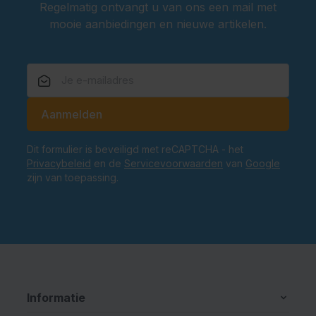
Regelmatig ontvangt u van ons een mail met
mooie aanbiedingen en nieuwe artikelen.
E-mailadres
Aanmelden
Dit formulier is beveiligd met reCAPTCHA - het
Privacybeleid
en de
Servicevoorwaarden
van
Google
zijn van toepassing.
Informatie