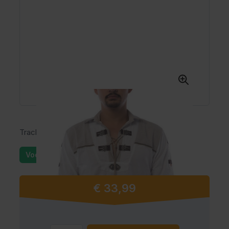
Trachtenhemd Bertold
Voorraad: 1
€ 33,99