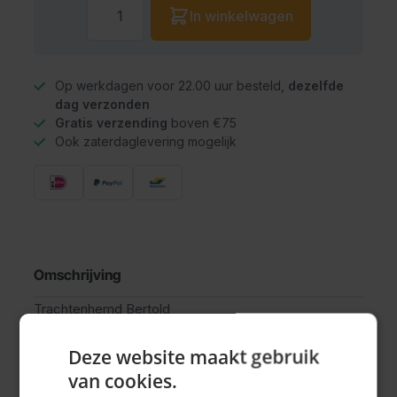
Aantal
In winkelwagen
Op werkdagen voor 22.00 uur besteld,
dezelfde
dag verzonden
Gratis verzending
boven €75
Ook zaterdaglevering mogelijk
Omschrijving
Trachtenhemd Bertold
Deze website maakt gebruik
van cookies.
Specificaties