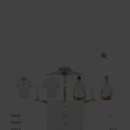
Bestel het traditionele Oktoberfest overhemd voor
heren: het Trachtenhemd Lermoos wit met korte
mouwen. Dit luxe trachtenhemd is gemaakt van 100%