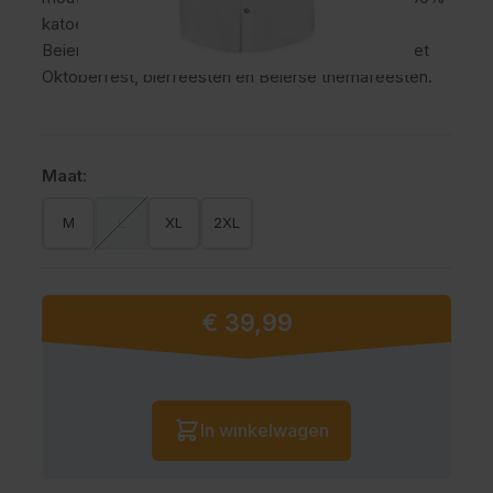
katoen en combineert comfort met een stijlvolle
Beierse uitstraling. Ideaal voor warme dagen op het
Oktoberfest, bierfeesten en Beierse themafeesten.
Maat:
M
L
XL
2XL
€ 39,99
Vanaf:
Aantal
In winkelwagen