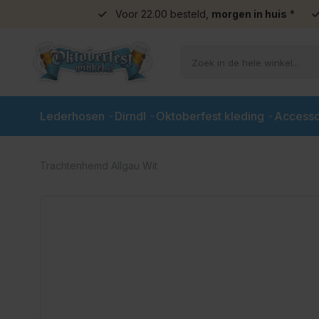
Voor 22.00 besteld,
morgen in huis
*
Ga naar de inhoud
Lederhosen
Dirndl
Oktoberfest kleding
Accesso
Trachtenhemd Allgau Wit