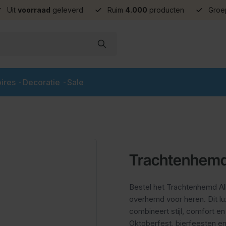
Uit
voorraad
geleverd
Ruim
4.000
producten
Groe
ires
Decoratie
Sale
Trachtenhemd
Bestel het Trachtenhemd Al
overhemd voor heren. Dit l
combineert stijl, comfort en
Oktoberfest, bierfeesten e