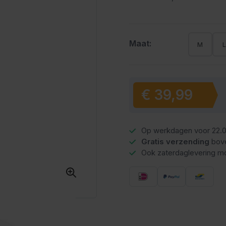
Maat:
M
€ 39,99
Vanaf:
Op werkdagen voor 22.0
Gratis verzending
bov
Ook zaterdaglevering mo