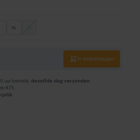
L
XL
2XL
Aantal
In winkelwagen
0 uur besteld,
dezelfde dag verzonden
en €75
gelijk