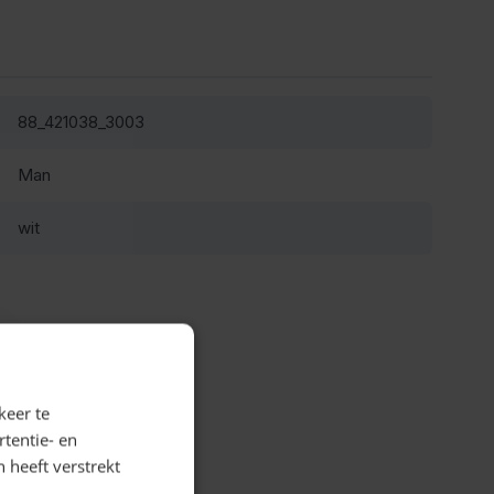
88_421038_3003
Man
wit
keer te
tentie- en
 heeft verstrekt