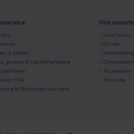
nservice
Ons assort
nden
Lederhosen
rneren
Dirndls
len & betalen
Herenkleding
e, garantie & klachtafhandeling
Dameskledin
psaankopen
Accessoires
hosen FAQ
Decoratie
icering bij Webwinkel Keurmerk