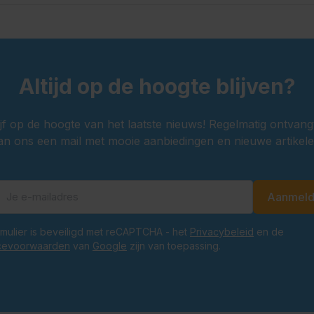
Altijd op de hoogte blijven?
ijf op de hoogte van het laatste nieuws! Regelmatig ontvang
an ons een mail met mooie aanbiedingen en nieuwe artikele
Aanmel
E-mailadres
ormulier is beveiligd met reCAPTCHA - het
Privacybeleid
en de
cevoorwaarden
van
Google
zijn van toepassing.