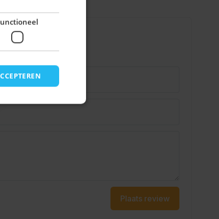
unctioneel
ACCEPTEREN
Plaats review