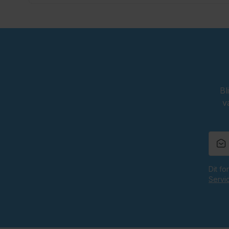
Bl
v
Dit f
Servi