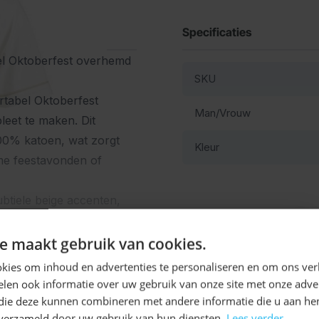
Specificaties
el Oktoberfest overhemd
SKU
rtabel Oktoberfest
Man/Vrouw
eet te maken. Dit
00% katoen, wat zorgt
Kleur
me feestavonden of
btiele beige accenten,
aardoor dit heren
Ontvang
5%
ft. Dankzij de hoge
e maakt gebruik van cookies.
ie met een lederhose of
KORTING!
kies om inhoud en advertenties te personaliseren en om ons ver
len ook informatie over uw gebruik van onze site met onze adver
Schrijf je nu
in voor de nieuwsbrief en ontvang toegang
lgau te combineren met
 die deze kunnen combineren met andere informatie die u aan hen
tot exclusieve kortingen!
n verzameld door uw gebruik van hun diensten.
Lees verder