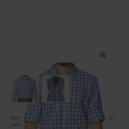
Bestel het Trachtenhemd Milano Blauw. Traditioneel
herenoverhemd met blauw-wit ruitpatroon,