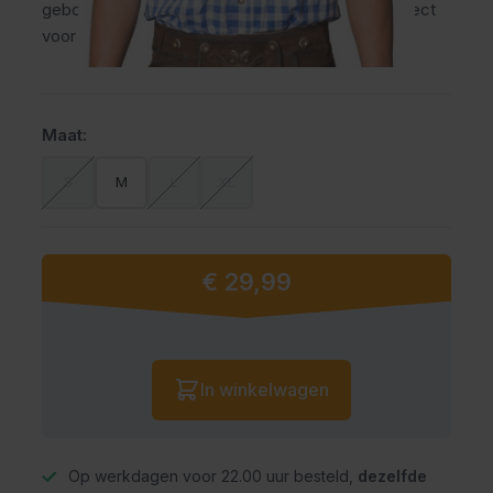
geborduurde details en opgerolde mouwen. Perfect
voor het Oktoberfest en bierfestivals.
Maat:
S
M
L
XL
€ 29,99
Vanaf:
Aantal
In winkelwagen
Op werkdagen voor 22.00 uur besteld,
dezelfde