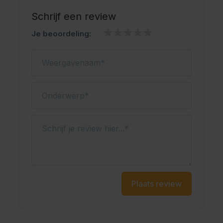
oplossing. Bestel vandaag nog en ervaar zelf waarom
Schrijf een review
dit shirt zo geliefd is bij feestgangers in het Nederland
Je beoordeling:
en daarbuiten.
Weergavenaam
Onderwerp
Schrijf je review hier...
Plaats review