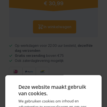
€ 30,99
Vanaf:
Aantal
In winkelwagen
Op werkdagen voor 22.00 uur besteld,
dezelfde
dag verzonden
Gratis verzending
boven €75
Ook zaterdaglevering mogelijk
Deze website maakt gebruik
van cookies.
Specificaties
We gebruiken cookies om inhoud en
advertenties te personaliseren en om ons