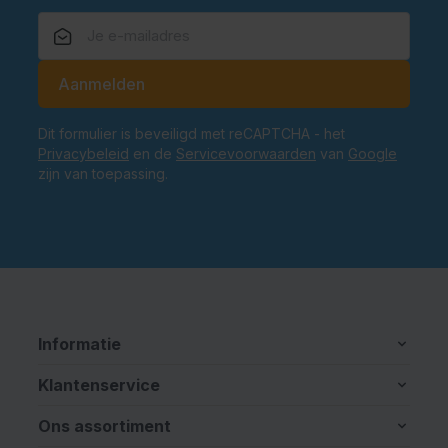
E-mailadres
Aanmelden
Dit formulier is beveiligd met reCAPTCHA - het
Privacybeleid
en de
Servicevoorwaarden
van
Google
zijn van toepassing.
Informatie
Klantenservice
Ons assortiment