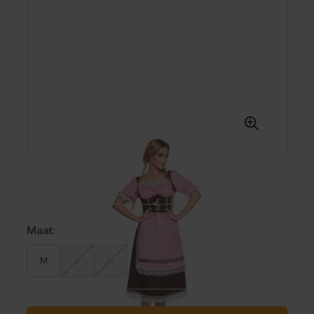
Maat:
M
L
XL