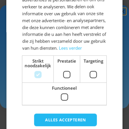
SKU
14_83656
verkeer te analyseren. We delen ook
informatie over uw gebruik van onze site
Ontvang
5%
Man/Vrouw
Vrouw
met onze advertentie- en analysepartners,
KORTING!
die deze kunnen combineren met andere
Kleur
roze
informatie die u aan hen heeft verstrekt of
Schrijf je nu
in voor de nieuwsbrief en ontvang toegang
die zij hebben verzameld door uw gebruik
tot exclusieve kortingen!
van hun diensten.
Lees verder
Voor- en achternaam
Strikt
Prestatie
Targeting
noodzakelijk
Schrijf een review
Je beoordeling:
Functioneel
Inschrijven
Weergavenaam
Onderwerp
ALLES ACCEPTEREN