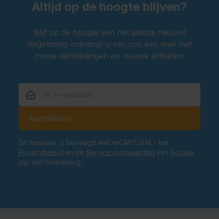
Altijd op de hoogte blijven?
Een Tiroler
hoedje
voor een authentieke Oktoberfest-
look
Blijf op de hoogte van het laatste nieuws!
Een Oktoberfest
tas
om je essentials bij de hand te
Regelmatig ontvangt u van ons een mail met
houden
mooie aanbiedingen en nieuwe artikelen.
Is de Dirndl Fay Rood geschikt voor andere
feesten dan Oktoberfest?
Ja, deze dirndl is niet alleen perfect voor Oktoberfest,
maar ook voor carnaval, themafeesten en après-ski
evenementen.
E-mailadres
Aanmelden
Bestel nu jouw Dirndl Fay Rood en maak je
Oktoberfest outfit compleet
Dit formulier is beveiligd met reCAPTCHA - het
Maak je outfit af en bestel nu jouw Dirndl Fay Rood.
Privacybeleid
en de
Servicevoorwaarden
van
Google
Feest in stijl en geniet van de ultieme Beierse look.
zijn van toepassing.