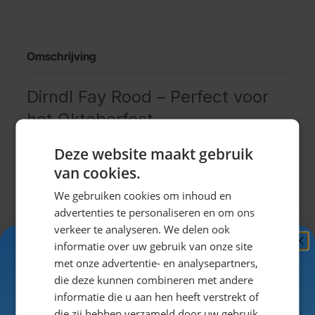
Omschrijving
Dirndl Fay Rood – Perfect voor
het Oktoberfest
Deze website maakt gebruik
De Dirndl Fay Rood is een speelse en stijlvolle
Oktoberfest jurk. Dit korte model heeft een rood
van cookies.
rokgedeelte met sierlijke bloemdetails, een wit lijfje
We gebruiken cookies om inhoud en
met pofmouwtjes en bruine bretels met geborduurde
advertenties te personaliseren en om ons
roosmotieven. Het witte schortje met een bijpassend
verkeer te analyseren. We delen ook
bloemenpatroon maakt de traditionele look helemaal
informatie over uw gebruik van onze site
Ontvang
5%
compleet.
met onze advertentie- en analysepartners,
KORTING!
Deze dirndl is perfect voor het Oktoberfest,
die deze kunnen combineren met andere
informatie die u aan hen heeft verstrekt of
bierfeesten, après-ski of carnaval en laat jou stralen in
Uitklappen
Schrijf je nu
in voor de nieuwsbrief en ontvang toegang
die zij hebben verzameld door uw gebruik