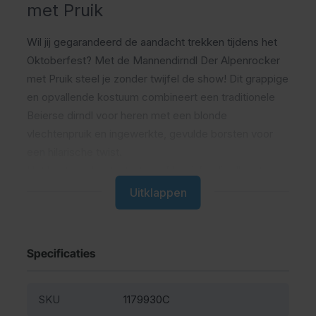
met Pruik
Wil jij gegarandeerd de aandacht trekken tijdens het
Oktoberfest? Met de
Mannendirndl Der Alpenrocker
met Pruik steel je zonder twijfel de show! Dit grappige
en opvallende kostuum combineert een traditionele
Beierse dirndl voor heren met een blonde
vlechtenpruik en ingewerkte, gevulde borsten voor
een hilarische twist.
Het kostuum bestaat uit een klassieke dirndl met een
blauw-wit geruite rok, een wit schort en een zwart
Uitklappen
lijfje. De ingewerkte, gevulde borsten zorgen voor
een extra komisch effect en maken de vrouwelijke
Oktoberfest-look helemaal compleet. De
Specificaties
meegeleverde blonde vlechtenpruik maakt de outfit
af en zorgt voor een onvergetelijke verschijning op
ieder feest.
SKU
1179930C