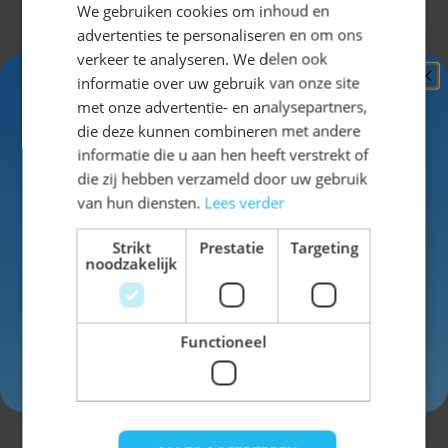
We gebruiken cookies om inhoud en
advertenties te personaliseren en om ons
verkeer te analyseren. We delen ook
informatie over uw gebruik van onze site
Ontvang
5%
met onze advertentie- en analysepartners,
KORTING!
die deze kunnen combineren met andere
informatie die u aan hen heeft verstrekt of
Schrijf je nu
in voor de nieuwsbrief en ontvang toegang
die zij hebben verzameld door uw gebruik
tot exclusieve kortingen!
van hun diensten.
Lees verder
Dirndl Helmut met Pruik
Voor- en achternaam
Strikt
Prestatie
Targeting
noodzakelijk
Normale prijs
Vanaf
€ 44,99
Vanaf
€ 49,99
Functioneel
Inschrijven