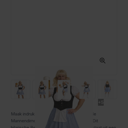
+5
Maak indruk tijdens het Oktoberfest met de
Mannendirndl Der Alpenrocker met Pruik! Dit
hilarische Beierse kostuum voor heren bestaat uit een