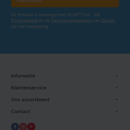
Aanmelden
Dit formulier is beveiligd met reCAPTCHA - het
Privacybeleid
en de
Servicevoorwaarden
van
Google
zijn van toepassing.
Informatie
Klantenservice
Ons assortiment
Contact