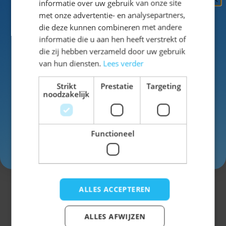
informatie over uw gebruik van onze site
Ontvang
5%
verstelbare bretels.
met onze advertentie- en analysepartners,
KORTING!
die deze kunnen combineren met andere
Een echte leren lederhose gaat veel langer
informatie die u aan hen heeft verstrekt of
mee dan standaard stoffen modellen en
Schrijf je nu
in voor de nieuwsbrief en ontvang toegang
die zij hebben verzameld door uw gebruik
wordt vaak mooier naarmate je hem vaker
tot exclusieve kortingen!
van hun diensten.
Lees verder
draagt. Daardoor is de Flachau ideaal voor
mannen die vaker naar het Oktoberfest
Voor- en achternaam
Strikt
Prestatie
Targeting
gaan of een lederhose van hogere kwaliteit
noodzakelijk
zoeken.
Functioneel
Brixental Lederhose
Inschrijven
met riem
Ook de
Brixental Lederhose
is gemaakt van
ALLES ACCEPTEREN
100% rundleer. Dit korte model wordt
geleverd met een riem in plaats van bretels,
wat zorgt voor een iets modernere
ALLES AFWIJZEN
uitstraling.