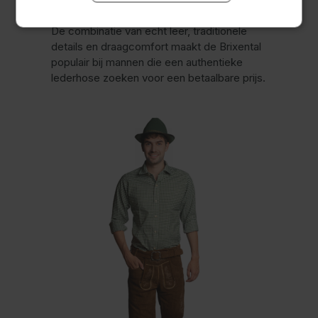
De combinatie van echt leer, traditionele
details en draagcomfort maakt de Brixental
populair bij mannen die een authentieke
lederhose zoeken voor een betaalbare prijs.