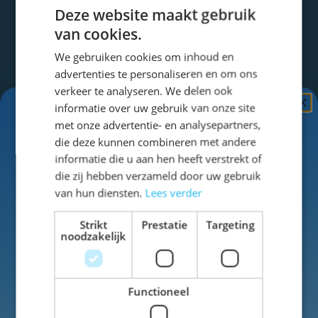
Deze website maakt gebruik
van cookies.
Altijd op de hoogte blijven?
We gebruiken cookies om inhoud en
advertenties te personaliseren en om ons
Blijf op de hoogte van het laatste nieuws!
verkeer te analyseren. We delen ook
Regelmatig ontvangt u van ons een mail met
informatie over uw gebruik van onze site
Ontvang
5%
mooie aanbiedingen en nieuwe artikelen.
met onze advertentie- en analysepartners,
KORTING!
die deze kunnen combineren met andere
informatie die u aan hen heeft verstrekt of
Schrijf je nu
in voor de nieuwsbrief en ontvang toegang
die zij hebben verzameld door uw gebruik
tot exclusieve kortingen!
van hun diensten.
Lees verder
E-mailadres
Aanmelden
Voor- en achternaam
Strikt
Prestatie
Targeting
noodzakelijk
Dit formulier is beveiligd met reCAPTCHA - het
Privacybeleid
en de
Servicevoorwaarden
van
Google
zijn van toepassing.
Functioneel
Inschrijven