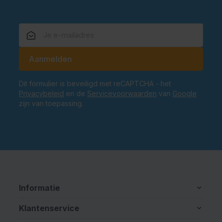
E-mailadres
Aanmelden
Dit formulier is beveiligd met reCAPTCHA - het
Privacybeleid
en de
Servicevoorwaarden
van
Google
zijn van toepassing.
Informatie
Klantenservice