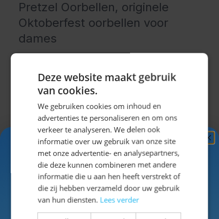
Pretzel Oorbellen, originele
Oktoberfest oorbellen voor
dames
Maak jouw Oktoberfest outfit compleet met deze
leuke Pretzel Oorbellen. De oorbellen zijn
Deze website maakt gebruik
geïnspireerd op de beroemde Duitse pretzel en
van cookies.
passen perfect bij de gezellige sfeer van
We gebruiken cookies om inhoud en
Oktoberfest. Dankzij het opvallende ontwerp zijn deze
advertenties te personaliseren en om ons
oorbellen een echte blikvanger tijdens bierfeesten,
verkeer te analyseren. We delen ook
festivals en andere Duitse thema-evenementen.
informatie over uw gebruik van onze site
Ontvang
5%
Uitklappen
De Oktoberfest oorbellen zijn licht van gewicht en
met onze advertentie- en analysepartners,
KORTING!
comfortabel om te dragen tijdens lange
die deze kunnen combineren met andere
feestavonden. Ze vormen een leuke aanvulling op een
informatie die u aan hen heeft verstrekt of
Schrijf je nu
in voor de nieuwsbrief en ontvang toegang
die zij hebben verzameld door uw gebruik
dirndl
,
lederhose
of
Oktoberfest blouse
en geven
Specificaties
tot exclusieve kortingen!
van hun diensten.
Lees verder
jouw outfit direct een extra feestelijk accent.
Of je nu naar een groot Oktoberfest evenement gaat
Voor- en achternaam