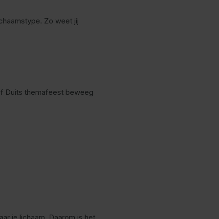
ichaamstype. Zo weet jij
t of Duits themafeest beweeg
aar je lichaam. Daarom is het