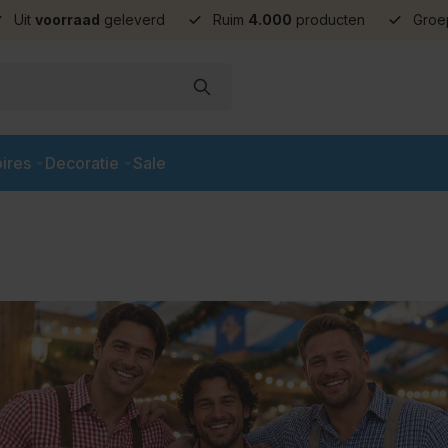
Uit
voorraad
geleverd
Ruim
4.000
producten
Groe
ires
Decoratie
Sale