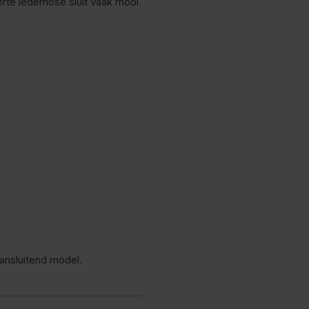
rte lederhose sluit vaak mooi
aansluitend model.