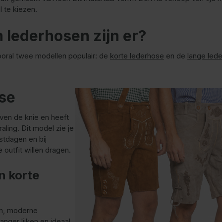
l te kiezen.
 lederhosen zijn er?
ooral twee modellen populair: de
korte lederhose
en de
lange led
se
ven de knie en heeft
ling. Dit model zie je
stdagen en bij
outfit willen dragen.
n korte
en, moderne
anger lijken en ideaal