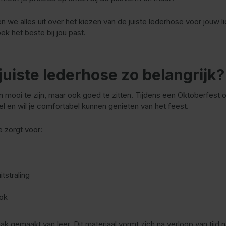
n we alles uit over het kiezen van de juiste lederhose voor jouw l
k het beste bij jou past.
juiste lederhose zo belangrijk?
en mooi te zijn, maar ook goed te zitten. Tijdens een Oktoberfes
afel en wil je comfortabel kunnen genieten van het feest.
 zorgt voor:
itstraling
ook
k gemaakt van leer. Dit materiaal vormt zich na verloop van tijd n