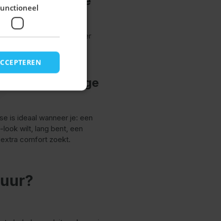
n een knielange
unctioneel
g, geschikt voor vrijwel ieder
mfortabeler bij bredere
ere uitstraling.
ACCEPTEREN
 je een knielange
se is ideaal wanneer je: een
look wilt, lang bent, een
 extra comfort zoekt.
tuur?