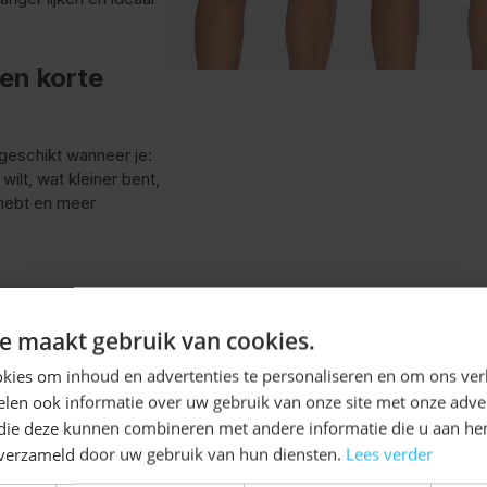
en korte
 geschikt wanneer je:
wilt, wat kleiner bent,
 hebt en meer
Knielange
Ontvang
5%
e maakt gebruik van cookies.
De
knielange lederho
KORTING!
kies om inhoud en advertenties te personaliseren en om ons ver
authentieke Beierse uit
len ook informatie over uw gebruik van onze site met onze adver
of net onder de knie
Schrijf je nu
in voor de nieuwsbrief en ontvang toegang
 die deze kunnen combineren met andere informatie die u aan hen
met lange kniekousen
tot exclusieve kortingen!
n verzameld door uw gebruik van hun diensten.
Lees verder
Voor- en achternaam