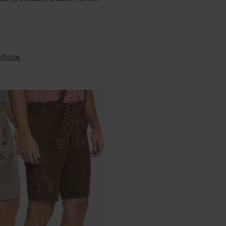
erhose
.