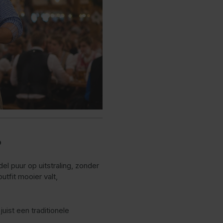
?
l puur op uitstraling, zonder
tfit mooier valt,
uist een traditionele