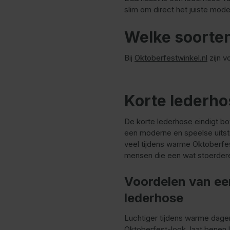
slim om direct het juiste mode
Welke soorten
Bij
Oktoberfestwinkel.nl
zijn v
Korte lederho
De
korte lederhose
eindigt bo
een moderne en speelse uitstra
veel tijdens warme Oktoberfe
mensen die een wat stoerdere 
Voordelen van ee
lederhose
Luchtiger tijdens warme dag
Oktoberfest-look, laat benen l