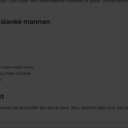
uur? Dan staan veel verschillende modellen je goed. Vooral een ko
 slanke mannen
s voor extra vorm
oor meer volume
n
ut
rvoor dat je smaller lijkt dan je bent. Kies daarom altijd voor een 