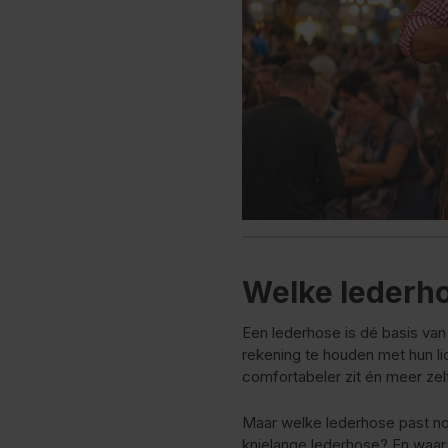
Welke lederho
Een lederhose is dé basis van
rekening te houden met hun li
comfortabeler zit én meer zel
Maar welke lederhose past nou 
knielange lederhose? En waar 