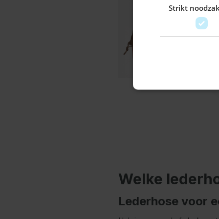
Strikt noodzak
Welke lederho
Lederhose voor e