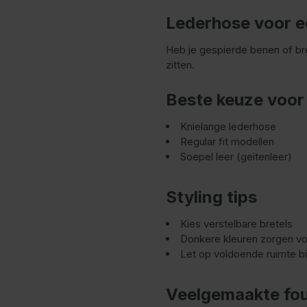
Lederhose voor e
Heb je gespierde benen of bre
zitten.
Beste keuze voor
Knielange lederhose
Regular fit modellen
Soepel leer (geitenleer)
Styling tips
Kies verstelbare bretels
Donkere kleuren zorgen vo
Let op voldoende ruimte b
Veelgemaakte fo