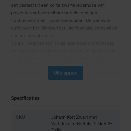
set bestaat uit een korte zwarte lederhose van
polyester met verstelbare bretels, een geruit
trachtenhemd en Tiroler kniekousen. De perfecte
outfit voor het Oktoberfest, bierfestivals, carnaval en
andere themafeesten.
Dankzij de lichte stof zit de lederhose comfortabel,
ook tijdens lange dagen en avonden vol dans, muziek
en gezelligheid. De verstelbare bretels zorgen voor
een perfecte pasvorm, terwijl de gulp en handige
Uitklappen
broekzakken de broek praktisch in gebruik maken.
Het geruite trachtenhemd geeft de outfit een echte
Oktoberfest uitstraling en de kniekousen maken de
look compleet.
Specificaties
Wil je het geheel nog feestelijker maken? Breid het
pakket uit met een Tiroler hoed en Oktoberfest
SKU
Johann Kort Zwart met
schoenen voor een extra complete uitstraling. Of je nu
Vertstelbare Bretels Pakket 3-
naar een groots Oktoberfest gaat of een lokaal
Delig