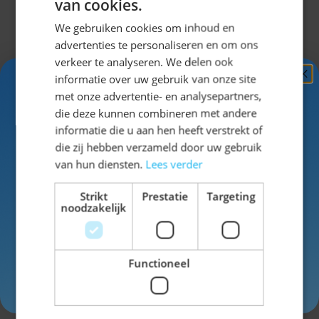
van cookies.
We gebruiken cookies om inhoud en
advertenties te personaliseren en om ons
verkeer te analyseren. We delen ook
informatie over uw gebruik van onze site
Ontvang
5%
met onze advertentie- en analysepartners,
KORTING!
die deze kunnen combineren met andere
informatie die u aan hen heeft verstrekt of
Schrijf je nu
in voor de nieuwsbrief en ontvang toegang
die zij hebben verzameld door uw gebruik
tot exclusieve kortingen!
van hun diensten.
Lees verder
Johann Lang met Verstelbare Bretels Pakket
3-Delig
Voor- en achternaam
Strikt
Prestatie
Targeting
Vanaf
noodzakelijk
€ 42,99
Functioneel
Inschrijven