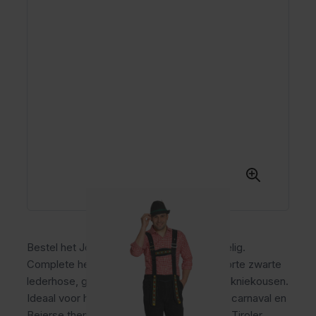
Bestel het Johann Kort Zwart Pakket 3-Delig.
Complete heren Oktoberfest outfit met korte zwarte
lederhose, geruit trachtenhemd en Tiroler kniekousen.
Ideaal voor het Oktoberfest, bierfestivals, carnaval en
Beierse themafeesten. Uit te breiden met Tiroler