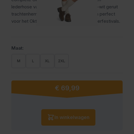
lederhose van 100% rundleer en een rood-wit geruit
trachtenhemd. Authentiek, comfortabel en perfect
voor het Oktoberfest, Tirolerfeesten en bierfestivals.
Maat:
M
L
XL
2XL
€ 69,99
Vanaf:
Aantal
In winkelwagen