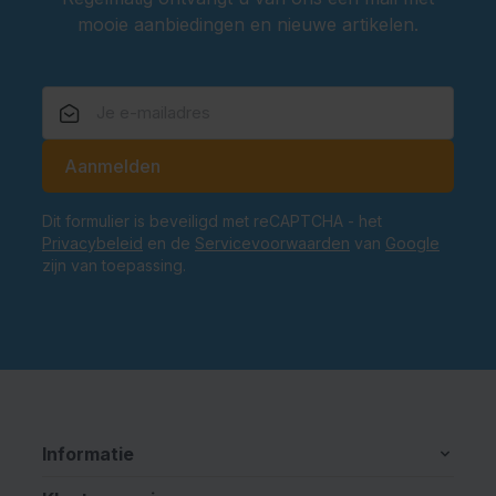
mooie aanbiedingen en nieuwe artikelen.
E-mailadres
Aanmelden
Dit formulier is beveiligd met reCAPTCHA - het
Privacybeleid
en de
Servicevoorwaarden
van
Google
zijn van toepassing.
Informatie