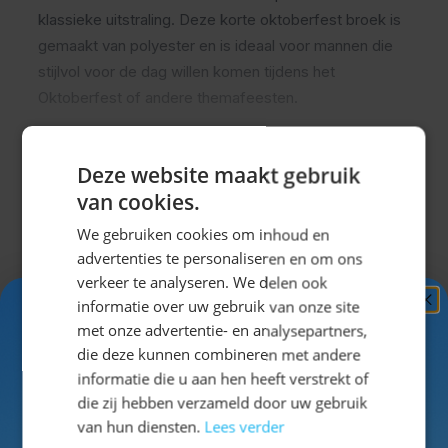
klassieke uitstraling. Deze korte oktoberfest broek is
gemaakt van polyester en is ideaal voor mannen die
stijlvol voor de dag willen komen tijdens het
Oktoberfest of andere themafeesten.
Comfortabel tijdens lange
feestdagen
Deze website maakt gebruik
van cookies.
Uitklappen
Tijdens het dragen merk je direct dat deze lederhose
We gebruiken cookies om inhoud en
licht en soepel aanvoelt. Daardoor is de broek prettig
advertenties te personaliseren en om ons
om langere tijd te dragen tijdens festivals, carnaval en
verkeer te analyseren. We delen ook
feestavonden. Het materiaal is onderhoudsvriendelijk
Specificaties
informatie over uw gebruik van onze site
Ontvang
5%
en geschikt voor mannen die een praktische keuze
met onze advertentie- en analysepartners,
KORTING!
zoeken voor meerdere gelegenheden.
die deze kunnen combineren met andere
EAN
8712026542762
informatie die u aan hen heeft verstrekt of
Traditionele uitstraling voor elk
Schrijf je nu
in voor de nieuwsbrief en ontvang toegang
die zij hebben verzameld door uw gebruik
SKU
14-54276
tot exclusieve kortingen!
budget
van hun diensten.
Lees verder