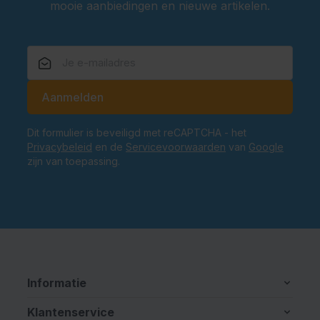
mooie aanbiedingen en nieuwe artikelen.
E-mailadres
Aanmelden
Dit formulier is beveiligd met reCAPTCHA - het
Privacybeleid
en de
Servicevoorwaarden
van
Google
zijn van toepassing.
Informatie
Klantenservice