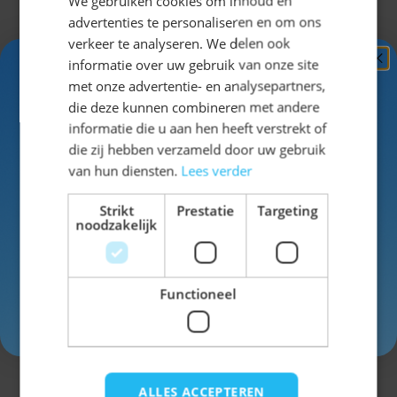
We gebruiken cookies om inhoud en
advertenties te personaliseren en om ons
verkeer te analyseren. We delen ook
informatie over uw gebruik van onze site
Ontvang
5%
met onze advertentie- en analysepartners,
KORTING!
die deze kunnen combineren met andere
informatie die u aan hen heeft verstrekt of
Schrijf je nu
in voor de nieuwsbrief en ontvang toegang
die zij hebben verzameld door uw gebruik
tot exclusieve kortingen!
van hun diensten.
Lees verder
Dirndl Helmut met Pruik
Voor- en achternaam
Strikt
Prestatie
Targeting
noodzakelijk
Normale prijs
Vanaf
€ 44,99
Vanaf
€ 49,99
Functioneel
Inschrijven
Andere producten die mogelijk iets
ALLES ACCEPTEREN