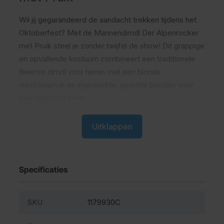
Wil jij gegarandeerd de aandacht trekken tijdens het
Oktoberfest? Met de
Mannendirndl Der Alpenrocker
met Pruik steel je zonder twijfel de show! Dit grappige
en opvallende kostuum combineert een traditionele
Beierse dirndl voor heren met een blonde
vlechtenpruik en ingewerkte, gevulde borsten voor
een hilarische twist.
Het kostuum bestaat uit een klassieke dirndl met een
blauw-wit geruite rok, een wit schort en een zwart
Uitklappen
lijfje. De ingewerkte, gevulde borsten zorgen voor
een extra komisch effect en maken de vrouwelijke
Oktoberfest-look helemaal compleet. De
Specificaties
meegeleverde blonde vlechtenpruik maakt de outfit
af en zorgt voor een onvergetelijke verschijning op
ieder feest.
SKU
1179930C
Deze mannendirndl is het perfecte kostuum voor het