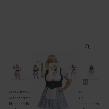
+5
Maak indruk tijdens het Oktoberfest met de
Mannendirndl Der Alpenrocker met Pruik! Dit
hilarische Beierse kostuum voor heren bestaat uit een