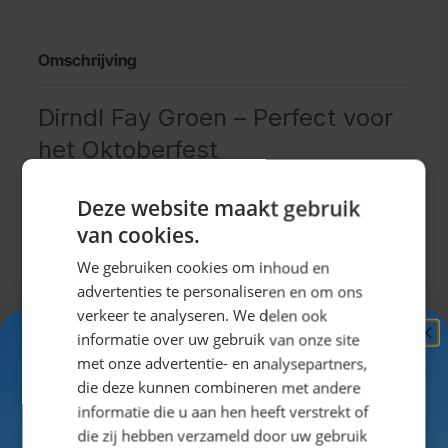
Omschrijving
Dirndl Fay Groen – Perfect voor
het Oktoberfest
De Dirndl Fay Groen is een charmante en speelse
Deze website maakt gebruik
Oktoberfest jurk met een frisse en traditionele
van cookies.
uitstraling. Dit korte model heeft een groen
We gebruiken cookies om inhoud en
rokgedeelte met subtiele bloemdetails, een wit lijfje
advertenties te personaliseren en om ons
met pofmouwtjes en bruine bretels met geborduurde
verkeer te analyseren. We delen ook
roosmotieven. Het schortje, afgewerkt met een
informatie over uw gebruik van onze site
bijpassend bloemenpatroon, maakt de look helemaal
Ontvang
5%
met onze advertentie- en analysepartners,
af.
KORTING!
die deze kunnen combineren met andere
Deze dirndl is perfect voor Oktoberfest, bierfeesten,
Uitklappen
informatie die u aan hen heeft verstrekt of
après-ski of carnaval en laat jou stralen in een
Schrijf je nu
in voor de nieuwsbrief en ontvang toegang
die zij hebben verzameld door uw gebruik