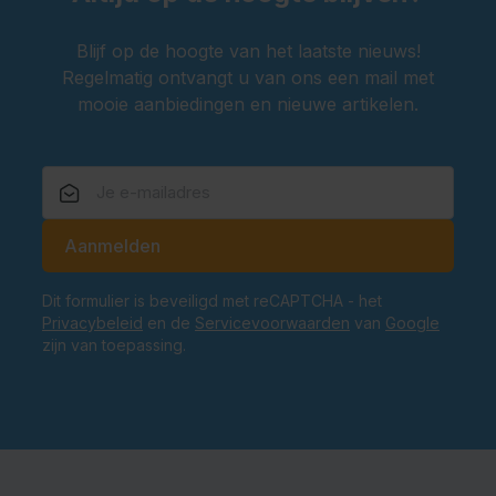
Een Tiroler
hoedje
voor een authentieke Oktoberfest-
Blijf op de hoogte van het laatste nieuws!
look
Regelmatig ontvangt u van ons een mail met
Een Oktoberfest
tas
om je essentials bij de hand te
mooie aanbiedingen en nieuwe artikelen.
houden
Is de Dirndl Fay Groen geschikt voor andere
feesten dan Oktoberfest?
Ja, deze dirndl is niet alleen perfect voor Oktoberfest,
maar ook voor carnaval, themafeesten en après-ski
E-mailadres
Aanmelden
evenementen.
Bestel nu jouw Dirndl Fay Groen en maak je
Dit formulier is beveiligd met reCAPTCHA - het
Oktoberfest outfit compleet
Privacybeleid
en de
Servicevoorwaarden
van
Google
Maak je outfit af en bestel nu jouw Dirndl Fay Groen.
zijn van toepassing.
Feest in stijl en geniet van de ultieme Beierse look.