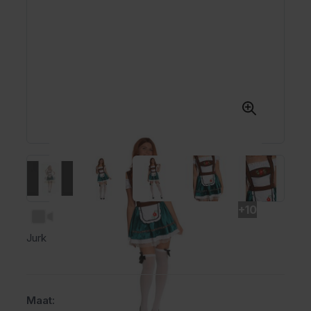
+10
Jurk
Maat: