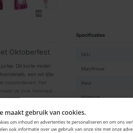
+6
Specificaties
het Oktoberfest
SKU
jurkje. Dit korte model
Man/Vrouw
emdetails, een wit lijfje
de roosmotieven. Het
Kleur
maakt de look helemaal
Materiaal
, après-ski of carnaval
Ontvang
5%
e maakt gebruik van cookies.
lse Beierse stijl.
KORTING!
kies om inhoud en advertenties te personaliseren en om ons ver
len ook informatie over uw gebruik van onze site met onze adver
itte kleurcombinatie