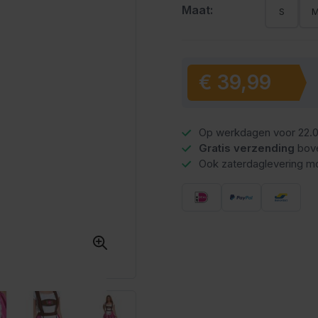
Maat:
S
€ 39,99
Vanaf:
Op werkdagen voor 22.0
Gratis verzending
bov
Ook zaterdaglevering mo