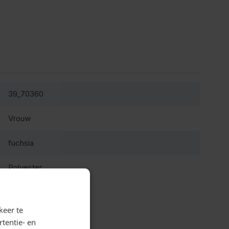
39_70360
Vrouw
fuchsia
Polyester
keer te
tentie- en