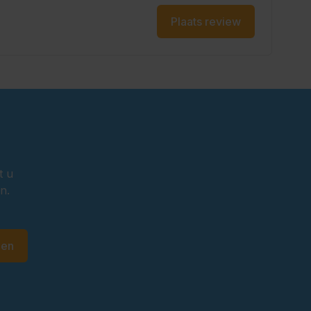
Plaats review
t u
n.
den