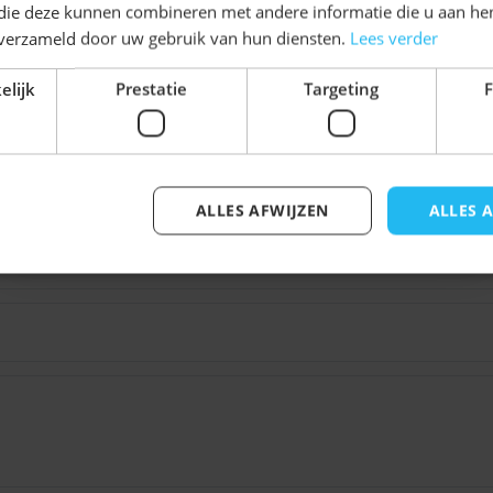
Schrijf je nu
in voor de nieuwsbrief en ontvang toegang
 die deze kunnen combineren met andere informatie die u aan hen
hortje voor een
tot exclusieve kortingen!
n verzameld door uw gebruik van hun diensten.
Lees verder
Voor- en achternaam
elijk
Prestatie
Targeting
F
ge avond feesten
e voor een complete
n
, een
hoedje
of een
ALLES AFWIJZEN
ALLES 
Inschrijven
XL.
rduurde bruine bretels en
zorgt voor een
rdoor hij licht en