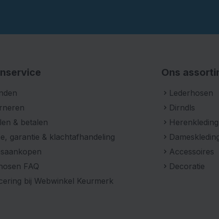
nservice
Ons assort
nden
Lederhosen
rneren
Dirndls
len & betalen
Herenkleding
e, garantie & klachtafhandeling
Dameskledin
psaankopen
Accessoires
hosen FAQ
Decoratie
icering bij Webwinkel Keurmerk