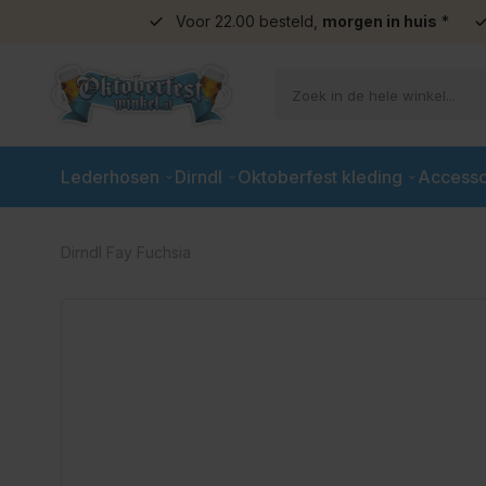
Voor 22.00 besteld,
morgen in huis
*
Ga naar de inhoud
Lederhosen
Dirndl
Oktoberfest kleding
Accesso
Dirndl Fay Fuchsia