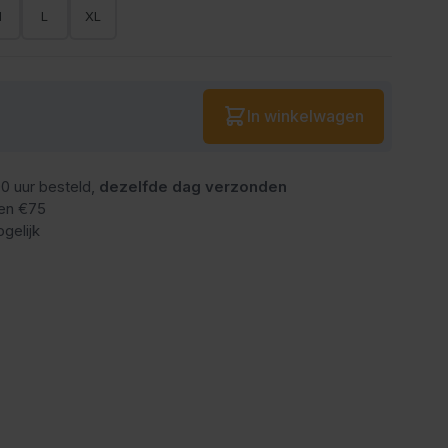
M
L
XL
Aantal
In winkelwagen
0 uur besteld,
dezelfde dag verzonden
en €75
gelijk