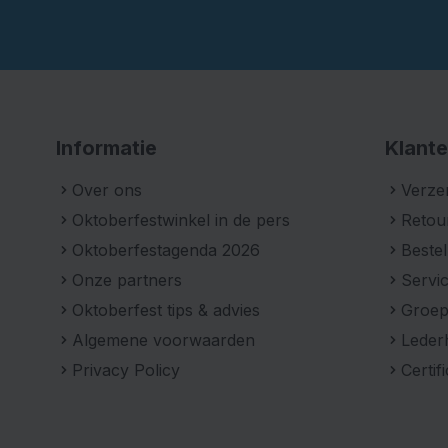
van de ultieme Beierse look.
Informatie
Klante
Over ons
Verze
Oktoberfestwinkel in de pers
Retou
Oktoberfestagenda 2026
Bestel
Onze partners
Servic
Oktoberfest tips & advies
Groe
Algemene voorwaarden
Leder
Privacy Policy
Certif