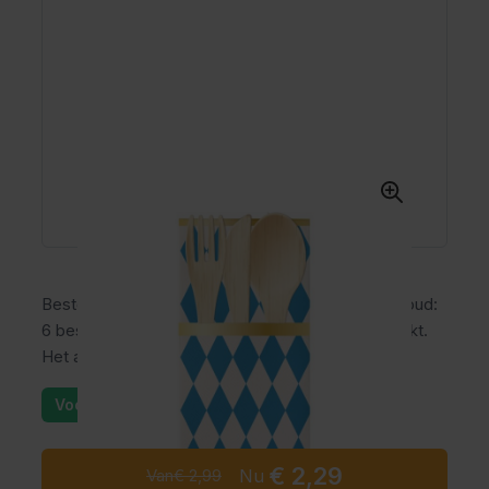
Bestekzakjes Oktober Bier Festival - 6 stuks. Inhoud:
6 bestekzakjes. De zakjes zijn dubbelzijdig bedrukt.
Het artikel is gemaakt van papier.
Voorraad: 25+
€ 2,29
Van
€ 2,99
Nu