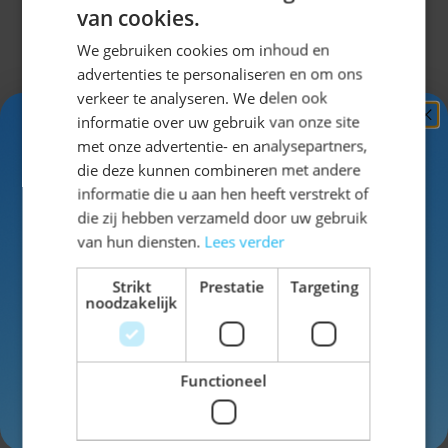
van cookies.
Het artikel is gemaakt van papier.
We gebruiken cookies om inhoud en
advertenties te personaliseren en om ons
verkeer te analyseren. We delen ook
Specificaties
informatie over uw gebruik van onze site
Ontvang
5%
met onze advertentie- en analysepartners,
KORTING!
die deze kunnen combineren met andere
EAN
8714572660730
informatie die u aan hen heeft verstrekt of
Schrijf je nu
in voor de nieuwsbrief en ontvang toegang
die zij hebben verzameld door uw gebruik
SKU
42-66073
tot exclusieve kortingen!
van hun diensten.
Lees verder
Kleur
blauw
Voor- en achternaam
Strikt
Prestatie
Targeting
noodzakelijk
Functioneel
Schrijf een review
Inschrijven
Je beoordeling: