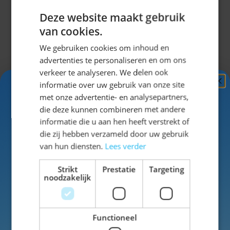
Vlaggenlijn Oktober Bier Festival - 10 meter. Inhoud: 1
Deze website maakt gebruik
vlaggenlijn. De vlaggenlijn is 10 meter met 15
van cookies.
vlaggetjes van 15x20cm. De slinger is dubbelzijdig
We gebruiken cookies om inhoud en
bedrukt. Het artikel is gemaakt van papier.
advertenties te personaliseren en om ons
verkeer te analyseren. We delen ook
informatie over uw gebruik van onze site
Ontvang
5%
met onze advertentie- en analysepartners,
Specificaties
KORTING!
die deze kunnen combineren met andere
informatie die u aan hen heeft verstrekt of
EAN
8714572660754
Schrijf je nu
in voor de nieuwsbrief en ontvang toegang
die zij hebben verzameld door uw gebruik
tot exclusieve kortingen!
van hun diensten.
Lees verder
SKU
42-66075
Voor- en achternaam
Strikt
Prestatie
Targeting
noodzakelijk
Kleur
blauw
Functioneel
Inschrijven