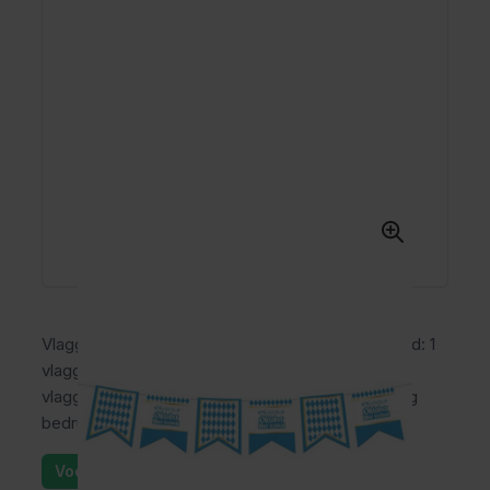
Vlaggenlijn Oktober Bier Festival - 10 meter. Inhoud: 1
vlaggenlijn. De vlaggenlijn is 10 meter met 15
vlaggetjes van 15x20cm. De slinger is dubbelzijdig
bedrukt. Het artikel is gemaakt van papier.
Voorraad: 25+