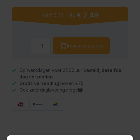
€ 2,49
Van
€ 2,99
Nu
Aantal
In winkelwagen
Op werkdagen voor 22.00 uur besteld,
dezelfde
dag verzonden
Gratis verzending
boven €75
Ook zaterdaglevering mogelijk
Omschrijving