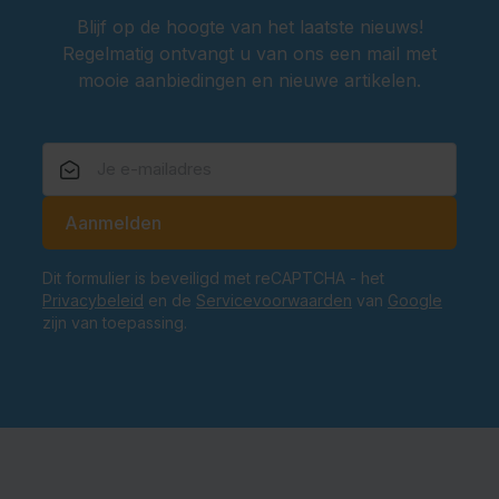
Blijf op de hoogte van het laatste nieuws!
Regelmatig ontvangt u van ons een mail met
mooie aanbiedingen en nieuwe artikelen.
E-mailadres
Aanmelden
Dit formulier is beveiligd met reCAPTCHA - het
Privacybeleid
en de
Servicevoorwaarden
van
Google
zijn van toepassing.