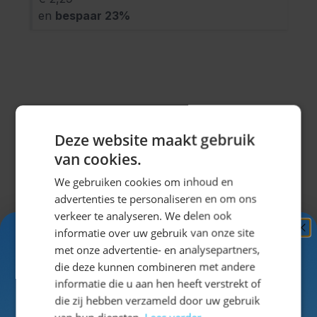
en
bespaar
23
%
Omschrijving
Deze website maakt gebruik
Deze leuke door knoop ballonnen zorgen voor een perfecte
van cookies.
aankleding van uw eigenOktoberfest! Doordat ze op
We gebruiken cookies om inhoud en
verschillende manieren te combineren/ aan elkaar teknopen
advertenties te personaliseren en om ons
zijn is er van alles mogelijk! Stoelen versieren, tafels versieren,
verkeer te analyseren. We delen ook
hetplafond opvullen, de schutting bekleden of zelfs een
informatie over uw gebruik van onze site
mooie Oktoberfest boogmaken! De ballonnen passen perfect
Ontvang
5%
met onze advertentie- en analysepartners,
bij het overige assortiment.
Klik hier
om het overige
KORTING!
die deze kunnen combineren met andere
assortiment te bekijken!
informatie die u aan hen heeft verstrekt of
Schrijf je nu
in voor de nieuwsbrief en ontvang toegang
die zij hebben verzameld door uw gebruik
tot exclusieve kortingen!