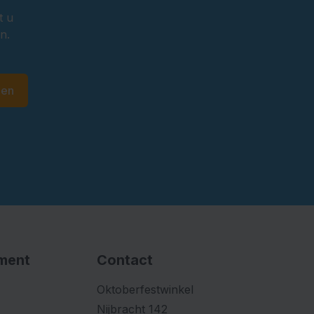
t u
n.
den
iment
Contact
Oktoberfestwinkel
Nijbracht 142