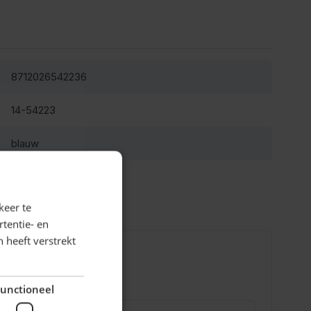
8712026542236
14-54223
blauw
Polyester
keer te
tentie- en
 heeft verstrekt
unctioneel