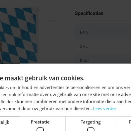
Specificaties
EAN
SKU
Kleur
Materiaal
Ontvang
5%
e maakt gebruik van cookies.
KORTING!
kies om inhoud en advertenties te personaliseren en om ons ver
len ook informatie over uw gebruik van onze site met onze adver
Schrijf je nu
in voor de nieuwsbrief en ontvang toegang
 die deze kunnen combineren met andere informatie die u aan hen
tot exclusieve kortingen!
n verzameld door uw gebruik van hun diensten.
Lees verder
Voor- en achternaam
elijk
Prestatie
Targeting
F