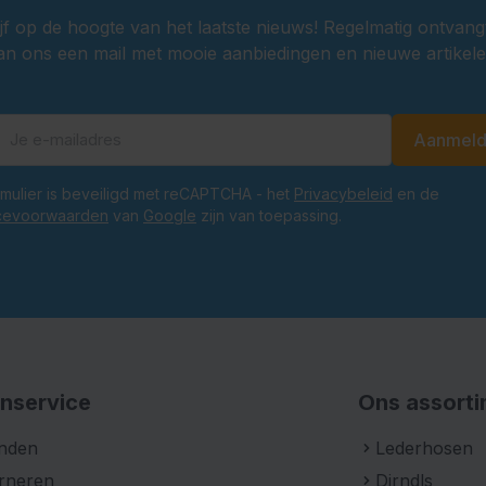
ijf op de hoogte van het laatste nieuws! Regelmatig ontvang
an ons een mail met mooie aanbiedingen en nieuwe artikele
Aanmel
E-mailadres
ormulier is beveiligd met reCAPTCHA - het
Privacybeleid
en de
cevoorwaarden
van
Google
zijn van toepassing.
nservice
Ons assort
nden
Lederhosen
rneren
Dirndls