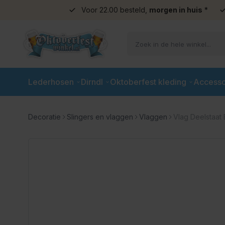
Voor 22.00 besteld,
morgen in huis
*
Ga naar de inhoud
Lederhosen
Dirndl
Oktoberfest kleding
Accesso
Decoratie
Slingers en vlaggen
Vlaggen
Vlag Deelstaat