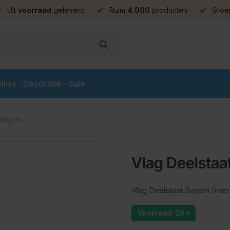
Uit
voorraad
geleverd
Ruim
4.000
producten
Groe
ires
Decoratie
Sale
 Bayern
Vlag Deelstaa
Vlag Deelstaat Bayern (me
Voorraad: 25+