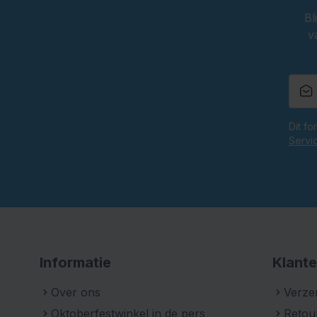
Bl
v
Dit f
Servi
Informatie
Klante
Over ons
Verze
Oktoberfestwinkel in de pers
Retou