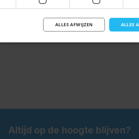
ALLES AFWIJZEN
ALLES 
Inschrijven
Altijd op de hoogte blijven?