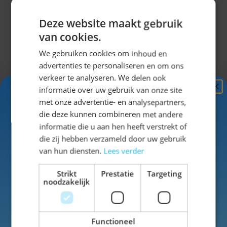
Specificaties
Deze website maakt gebruik
van cookies.
We gebruiken cookies om inhoud en
EAN
8720088043080
advertenties te personaliseren en om ons
verkeer te analyseren. We delen ook
SKU
39-60001
informatie over uw gebruik van onze site
Ontvang
5%
met onze advertentie- en analysepartners,
Wasbaar
machinewas tot 40 graden niet
KORTING!
die deze kunnen combineren met andere
geschikt voor droger
informatie die u aan hen heeft verstrekt of
Schrijf je nu
in voor de nieuwsbrief en ontvang toegang
die zij hebben verzameld door uw gebruik
Kleur
multi
tot exclusieve kortingen!
van hun diensten.
Lees verder
Materiaal
Polyester
Voor- en achternaam
Strikt
Prestatie
Targeting
noodzakelijk
Uitklappen
Functioneel