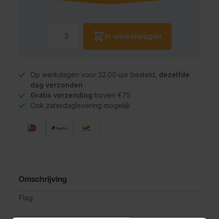
Aantal
In winkelwagen
Op werkdagen voor 22.00 uur besteld,
dezelfde
dag verzonden
Gratis verzending
boven €75
Ook zaterdaglevering mogelijk
Omschrijving
Flag