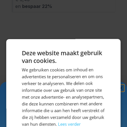
en
bespaar
22
%
Omschrijving
Deze website maakt gebruik
Spandoek Oktoberfest
van cookies.
Deze deur/muur decoratie zorgt ervoor dat jij de
We gebruiken cookies om inhoud en
echte Oktoberfest sferen in huis haalt! Door de grote
advertenties te personaliseren en om ons
van deze decoratie (40 x 180 cm), valt het gelijk goed
verkeer te analyseren. We delen ook
op en kan het bierfeest beginnen. Door deze banner
informatie over uw gebruik van onze site
Ontvang
5%
te combineren met andere leuke
met onze advertentie- en analysepartners,
KORTING!
Oktoberfestdecoratie, wordt jouw Oktoberfest een
die deze kunnen combineren met andere
groot succes!
Klik hier
voor meer Oktoberfest
informatie die u aan hen heeft verstrekt of
Schrijf je nu
in voor de nieuwsbrief en ontvang toegang
decoratie!
die zij hebben verzameld door uw gebruik
tot exclusieve kortingen!
van hun diensten.
Lees verder