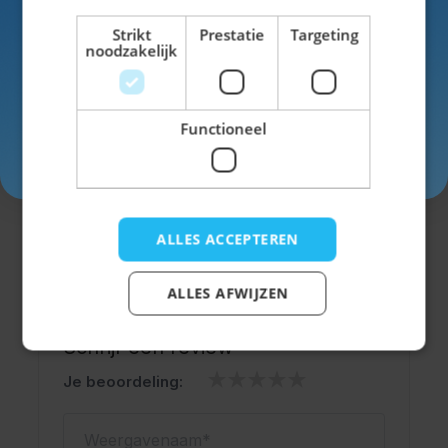
Voor- en achternaam
Strikt
Prestatie
Targeting
Specificaties
noodzakelijk
EAN
8714572614924
Functioneel
Inschrijven
SKU
42-61492
Kleur
blauw
ALLES ACCEPTEREN
ALLES AFWIJZEN
Schrijf een review
Je beoordeling:
Weergavenaam