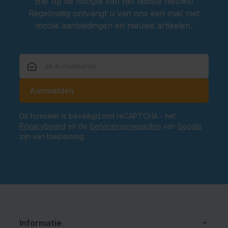
Blijf op de hoogte van het laatste nieuws!
Regelmatig ontvangt u van ons een mail met
mooie aanbiedingen en nieuwe artikelen.
E-mailadres
Aanmelden
Dit formulier is beveiligd met reCAPTCHA - het
Privacybeleid
en de
Servicevoorwaarden
van
Google
zijn van toepassing.
Informatie