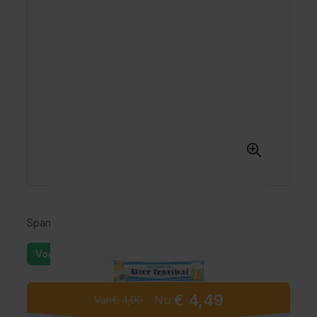
Spandoek Oktoberfest
Voorraad: 25+
€ 4,49
Van
€ 4,99
Nu