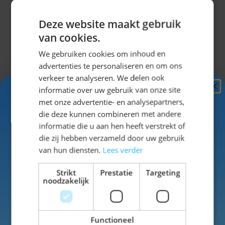
polyesterlint en bestand tegen water, daarom
geschikt voor buitengebruik. Vlaggenlijn Bavaria is
Deze website maakt gebruik
uitermate geschikt als Partydecoratie tijdens een
van cookies.
Tiroler/ oktoberfest. Voor meer partydeco
klik hier
!
We gebruiken cookies om inhoud en
advertenties te personaliseren en om ons
verkeer te analyseren. We delen ook
Specificaties
informatie over uw gebruik van onze site
Ontvang
5%
met onze advertentie- en analysepartners,
KORTING!
die deze kunnen combineren met andere
EAN
8712026542205
informatie die u aan hen heeft verstrekt of
Schrijf je nu
in voor de nieuwsbrief en ontvang toegang
die zij hebben verzameld door uw gebruik
SKU
14-54220
tot exclusieve kortingen!
van hun diensten.
Lees verder
Voor- en achternaam
Kleur
blauw
Strikt
Prestatie
Targeting
noodzakelijk
Materiaal
Plastic
Functioneel