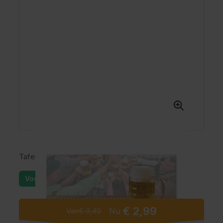
Tafelloper Oktoberfest (600 x 65 cm)
Voorraad: 25+
€ 2,99
Van
€ 3,49
Nu