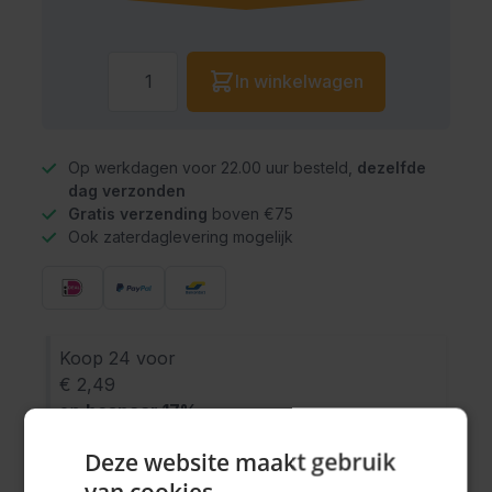
Aantal
In winkelwagen
Op werkdagen voor 22.00 uur besteld,
dezelfde
dag verzonden
Gratis verzending
boven €75
Ook zaterdaglevering mogelijk
Koop 24 voor
€ 2,49
en
bespaar
17
%
Deze website maakt gebruik
van cookies.