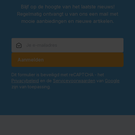
Blijf op de hoogte van het laatste nieuws!
Regelmatig ontvangt u van ons een mail met
mooie aanbiedingen en nieuwe artikelen.
E-mailadres
Aanmelden
Dit formulier is beveiligd met reCAPTCHA - het
Privacybeleid
en de
Servicevoorwaarden
van
Google
zijn van toepassing.