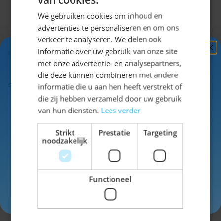
We gebruiken cookies om inhoud en
advertenties te personaliseren en om ons
Specificaties
verkeer te analyseren. We delen ook
informatie over uw gebruik van onze site
Ontvang
5%
met onze advertentie- en analysepartners,
EAN
8714572614771
KORTING!
die deze kunnen combineren met andere
informatie die u aan hen heeft verstrekt of
SKU
42-61477
Schrijf je nu
in voor de nieuwsbrief en ontvang toegang
die zij hebben verzameld door uw gebruik
tot exclusieve kortingen!
van hun diensten.
Lees verder
Kleur
blauw
Voor- en achternaam
Strikt
Prestatie
Targeting
noodzakelijk
Functioneel
Schrijf een review
Inschrijven
Je beoordeling:
Weergavenaam