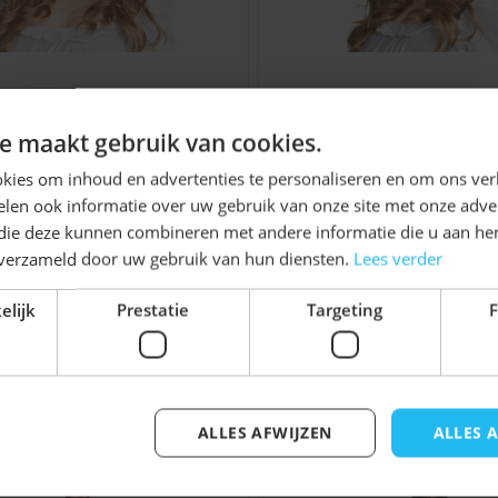
n
ershoedje Tirol Roze
Jagershoedje Tirol
Ontvang
5%
e maakt gebruik van cookies.
KORTING!
kies om inhoud en advertenties te personaliseren en om ons ver
€ 5,99
Niet op voorraad
len ook informatie over uw gebruik van onze site met onze adver
Schrijf je nu
in voor de nieuwsbrief en ontvang toegang
 die deze kunnen combineren met andere informatie die u aan hen
tot exclusieve kortingen!
n verzameld door uw gebruik van hun diensten.
Lees verder
Voor- en achternaam
elijk
Prestatie
Targeting
F
jk iets voor u zijn!
ALLES AFWIJZEN
ALLES 
Inschrijven
elijk met de tabtoets. U kunt de carrousel overslaan of di