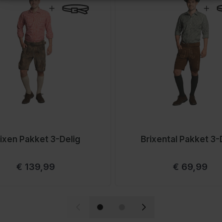
ixen Pakket 3-Delig
Brixental Pakket 3-
Vanaf
Vanaf
€ 139,99
€ 69,99