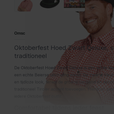
Omschrijving
Oktoberfest Hoed Zwart Deluxe, sti
traditioneel
De Oktoberfest Hoed Zwart Deluxe is een echte kla
een echte Beierse uitstraling zoekt. De zwarte kleu
en tijdloze look, terwijl de groene sierband en deco
traditioneel Tiroler accent toevoegen. Hierdoor pas
iedere Oktoberfest outfit.
Comfortabel tijdens ieder feest