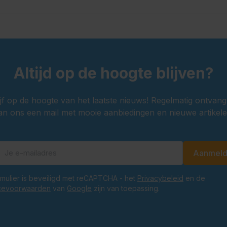
Altijd op de hoogte blijven?
ijf op de hoogte van het laatste nieuws! Regelmatig ontvang
an ons een mail met mooie aanbiedingen en nieuwe artikele
Aanmel
E-mailadres
ormulier is beveiligd met reCAPTCHA - het
Privacybeleid
en de
cevoorwaarden
van
Google
zijn van toepassing.