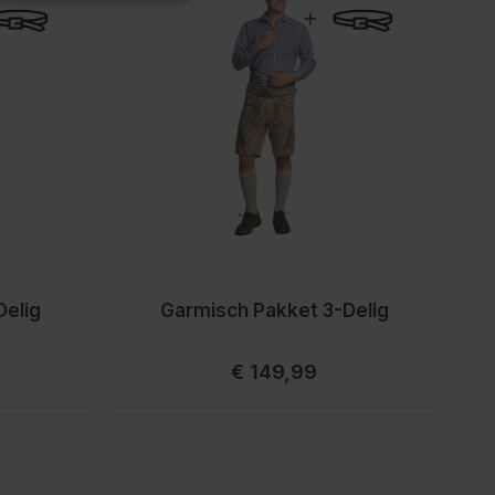
Delig
Garmisch Pakket 3-Delig
Vanaf
€ 149,99