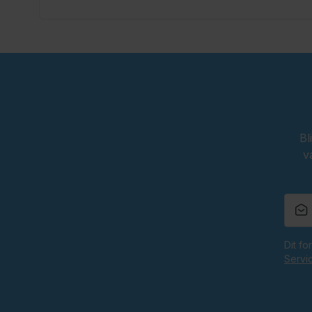
Bl
v
Dit f
Servi