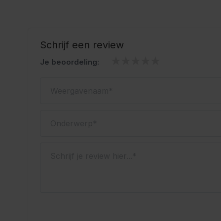
Schrijf een review
Je beoordeling:
Weergavenaam
Onderwerp
Schrijf je review hier...