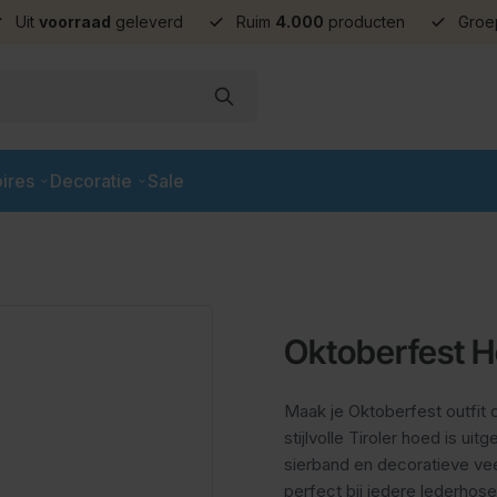
Uit
voorraad
geleverd
Ruim
4.000
producten
Groe
ires
Decoratie
Sale
Oktoberfest H
Maak je Oktoberfest outfit
stijlvolle Tiroler hoed is u
sierband en decoratieve vee
perfect bij iedere lederhose