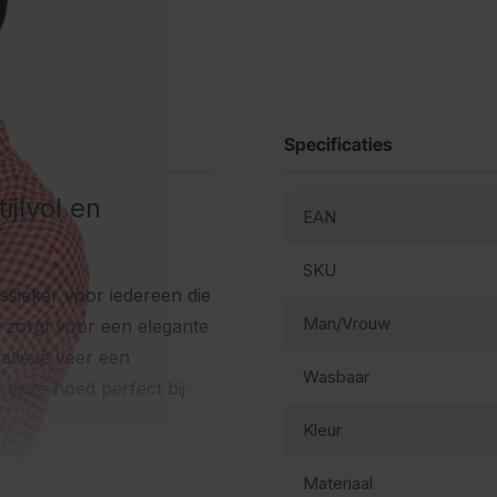
Specificaties
jlvol en
EAN
SKU
ssieker voor iedereen die
Man/Vrouw
r zorgt voor een elegante
ratieve veer een
Wasbaar
t deze hoed perfect bij
Kleur
Materiaal