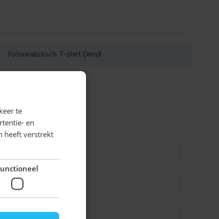
Fotorealistisch T-shirt Dirndl
keer te
tentie- en
 heeft verstrekt
unctioneel