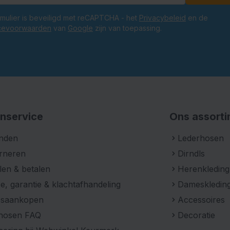
ormulier is beveiligd met reCAPTCHA - het
Privacybeleid
en de
cevoorwaarden
van
Google
zijn van toepassing.
nservice
Ons assort
nden
Lederhosen
rneren
Dirndls
len & betalen
Herenkleding
e, garantie & klachtafhandeling
Dameskledin
psaankopen
Accessoires
hosen FAQ
Decoratie