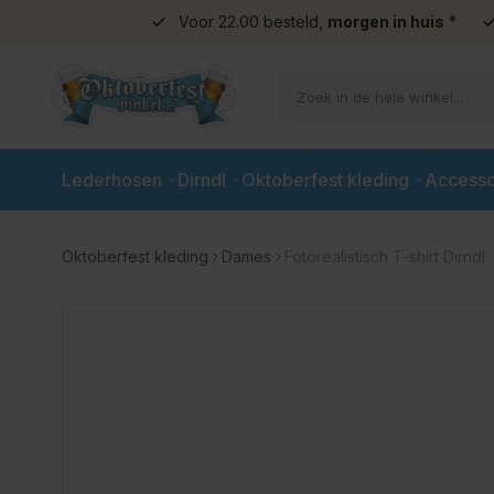
Voor 22.00 besteld,
morgen in huis
*
Ga naar de inhoud
Lederhosen
Dirndl
Oktoberfest kleding
Accesso
Oktoberfest kleding
Dames
Fotorealistisch T-shirt Dirndl