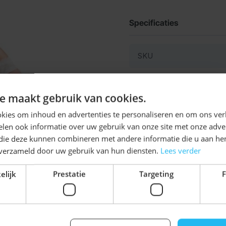
Specificaties
SKU
Ontvang
5%
e maakt gebruik van cookies.
KORTING!
kies om inhoud en advertenties te personaliseren en om ons ver
len ook informatie over uw gebruik van onze site met onze adver
Schrijf je nu
in voor de nieuwsbrief en ontvang toegang
 die deze kunnen combineren met andere informatie die u aan hen
tot exclusieve kortingen!
n verzameld door uw gebruik van hun diensten.
Lees verder
Voor- en achternaam
elijk
Prestatie
Targeting
F