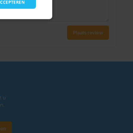
ACCEPTEREN
Plaats review
t u
n.
den