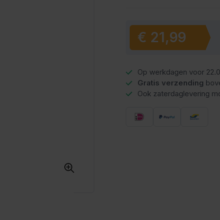
€ 21,99
Vanaf:
Op werkdagen voor 22.0
Gratis verzending
bov
Ook zaterdaglevering mo