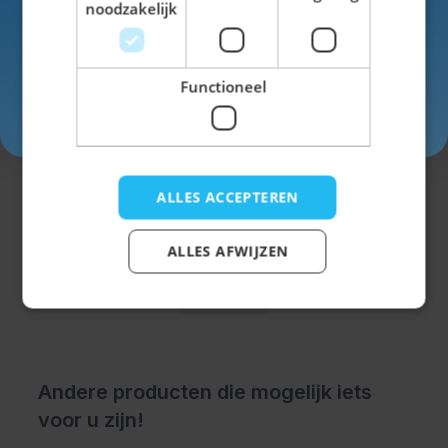
noodzakelijk
Functioneel
Inschrijven
Jagershoedje Tirol Groen
€ 7,99
ALLES ACCEPTEREN
ALLES AFWIJZEN
Andere producten die mogelijk iets
voor u zijn!