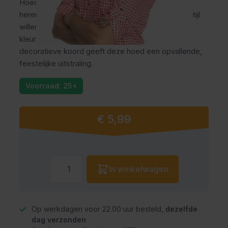
Hoed Oktoberfest groen! Deze klassieke Beierse
herenhoed is hét accessoire voor mannen die in stijl
willen feesten tijdens het Oktoberfest. De groene
kleur in combinatie met de rode veer en het
decoratieve koord geeft deze hoed een opvallende,
feestelijke uitstraling.
Voorraad: 25+
€ 5,99
Aantal
In winkelwagen
Op werkdagen voor 22.00 uur besteld,
dezelfde
dag verzonden