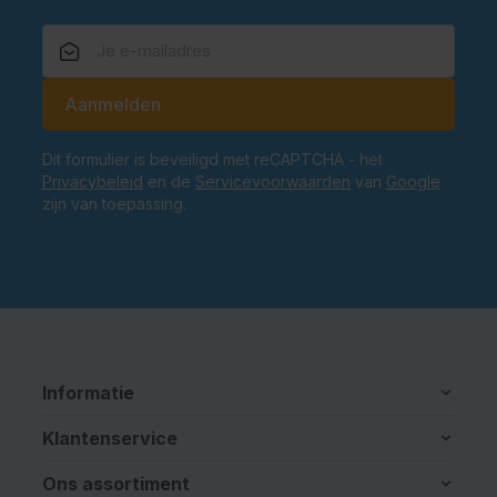
E-mailadres
Aanmelden
Dit formulier is beveiligd met reCAPTCHA - het
Privacybeleid
en de
Servicevoorwaarden
van
Google
zijn van toepassing.
Informatie
Klantenservice
Ons assortiment