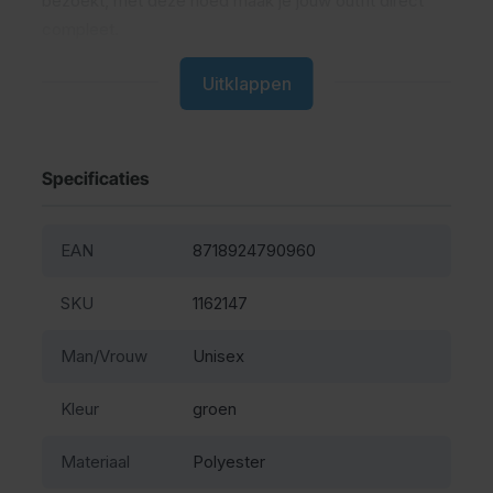
bezoekt, met deze hoed maak je jouw outfit direct
compleet.
De hoed is gemaakt van licht en stevig viltmateriaal,
Uitklappen
waardoor hij comfortabel zit en goed in model blijft,
ook na urenlang dansen en proosten. Dankzij het
klassieke ontwerp is hij ideaal te combineren met een
lederhose
en een
Oktoberfest overhemd
. Zo creëer
Specificaties
je moeiteloos een traditionele look die helemaal past
bij het Oktoberfest.
EAN
8718924790960
Met de Tiroler Hoed Oktoberfest groen ben jij klaar
om in stijl het glas te heffen. Een onmisbaar
SKU
1162147
accessoire voor iedere man die wil opvallen met een
feestelijke uitstraling. Prost!
Man/Vrouw
Unisex
Kleur
groen
Materiaal
Polyester