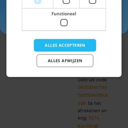
lederhosen
ook een
Functioneel
ruime keus in
Inschrijven
Dirndls
!
We hebben
ALLES ACCEPTEREN
Dirndls in
bijna elke
kleur, lengte
ALLES AFWIJZEN
en design.
Gebruik code
oktoberfes
tantbenthui
zen
bij het
afrekenen en
10%
krijg
korting
!