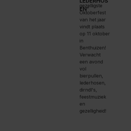
gezelligste
Oktoberfest
van het jaar
vindt plaats
op 11 oktober
in
Benthuizen!
Verwacht
een avond
vol
bierpullen,
lederhosen,
dirndl's,
feestmuziek
en
gezelligheid!