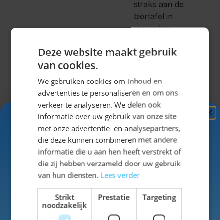
straks aan de
biertafel in
een echte
Lederhose
Deze website maakt gebruik
van
van cookies.
Wildleder?
We gebruiken cookies om inhoud en
Stel
advertenties te personaliseren en om ons
gemakkelijk je
verkeer te analyseren. We delen ook
hele outfit
informatie over uw gebruik van onze site
Ontvang
5%
samen
op de
met onze advertentie- en analysepartners,
site!
KORTING!
die deze kunnen combineren met andere
informatie die u aan hen heeft verstrekt of
Schrijf je nu
in voor de nieuwsbrief en ontvang toegang
die zij hebben verzameld door uw gebruik
tot exclusieve kortingen!
van hun diensten.
Lees verder
Voor de
Voor- en achternaam
dames
Strikt
Prestatie
Targeting
hebben we
noodzakelijk
naast