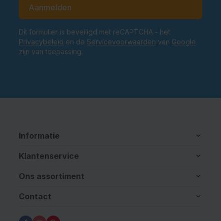
E-mailadres
Aanmelden
Dit formulier is beveiligd met reCAPTCHA - het
Privacybeleid
en de
Servicevoorwaarden
van
Google
zijn van toepassing.
Informatie
Klantenservice
Ons assortiment
Contact