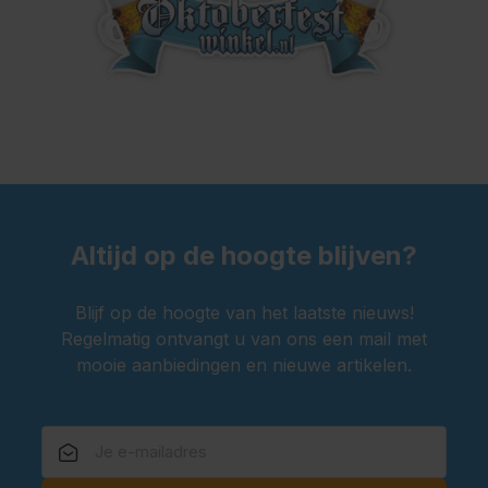
Altijd op de hoogte blijven?
Blijf op de hoogte van het laatste nieuws!
Regelmatig ontvangt u van ons een mail met
mooie aanbiedingen en nieuwe artikelen.