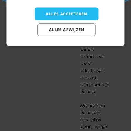
hele outfit
samen
op de
ALLES ACCEPTEREN
site!
ALLES AFWIJZEN
Voor de
dames
hebben we
naast
lederhosen
ook een
ruime keus in
Dirndls
!
We hebben
Dirndls in
bijna elke
kleur, lengte