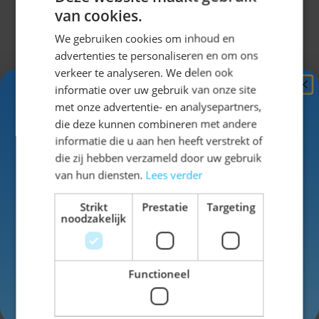
van cookies.
oktoberfestwi
nkel.nl
!
We gebruiken cookies om inhoud en
advertenties te personaliseren en om ons
Ga je voor
verkeer te analyseren. We delen ook
onze
informatie over uw gebruik van onze site
Ontvang
5%
bestseller
met onze advertentie- en analysepartners,
lederhose
KORTING!
die deze kunnen combineren met andere
Johann of
informatie die u aan hen heeft verstrekt of
zien we je
Schrijf je nu
in voor de nieuwsbrief en ontvang toegang
die zij hebben verzameld door uw gebruik
straks aan de
tot exclusieve kortingen!
van hun diensten.
Lees verder
biertafel in
Voor- en achternaam
een echte
Strikt
Prestatie
Targeting
noodzakelijk
Lederhose
van
Wildleder?
Functioneel
Stel
Inschrijven
gemakkelijk je