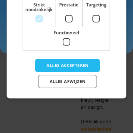
Strikt
Prestatie
Targeting
noodzakelijk
Voor de
dames
hebben we
Functioneel
naast
Inschrijven
lederhosen
ook een
ruime keus in
Dirndls
!
ALLES ACCEPTEREN
We hebben
ALLES AFWIJZEN
Dirndls in
bijna elke
kleur, lengte
en design.
Gebruik code
oktoberfes