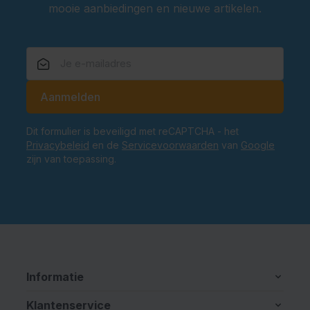
mooie aanbiedingen en nieuwe artikelen.
E-mailadres
Aanmelden
Dit formulier is beveiligd met reCAPTCHA - het
Privacybeleid
en de
Servicevoorwaarden
van
Google
zijn van toepassing.
Informatie
Klantenservice