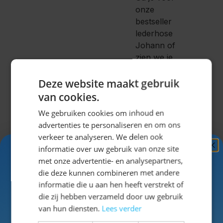
onze
bestseller
lederhose
Johann of
zien we je
straks aan de
biertafel in
Deze website maakt gebruik
een echte
van cookies.
Lederhose
We gebruiken cookies om inhoud en
van
advertenties te personaliseren en om ons
Wildleder?
verkeer te analyseren. We delen ook
informatie over uw gebruik van onze site
Stel
Ontvang
5%
met onze advertentie- en analysepartners,
gemakkelijk je
KORTING!
die deze kunnen combineren met andere
hele outfit
informatie die u aan hen heeft verstrekt of
samen
op de
Schrijf je nu
in voor de nieuwsbrief en ontvang toegang
die zij hebben verzameld door uw gebruik
site!
tot exclusieve kortingen!
van hun diensten.
Lees verder
Voor- en achternaam