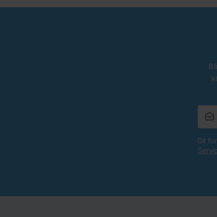
Bl
v
Dit f
Servi