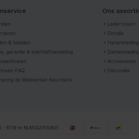
nservice
Ons assort
nden
Lederhosen
rneren
Dirndls
len & betalen
Herenkleding
e, garantie & klachtafhandeling
Dameskledin
psaankopen
Accessoires
hosen FAQ
Decoratie
icering bij Webwinkel Keurmerk
00
•
BTW nr: NL851427510B01