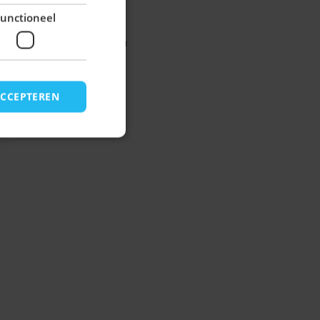
10% korting
krijg
!
unctioneel
daag bestellen, Morgen
ACCEPTEREN