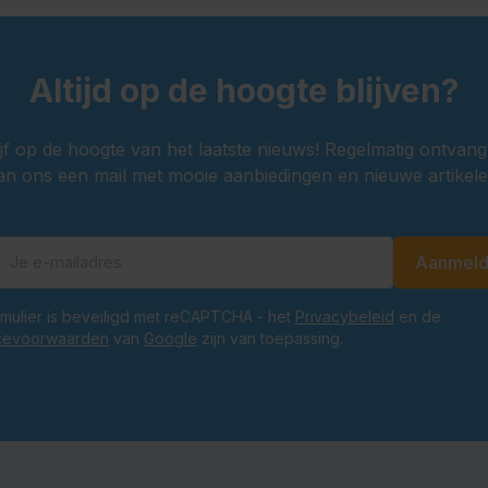
Altijd op de hoogte blijven?
ijf op de hoogte van het laatste nieuws! Regelmatig ontvang
an ons een mail met mooie aanbiedingen en nieuwe artikele
Aanmel
E-mailadres
ormulier is beveiligd met reCAPTCHA - het
Privacybeleid
en de
cevoorwaarden
van
Google
zijn van toepassing.