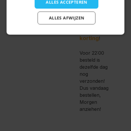
ALLES ACCEPTEREN
tmingels
bij
het
ALLES AFWIJZEN
afrekenen en
10%
krijg
korting
!
Voor 22:00
besteld is
dezelfde dag
nog
verzonden!
Dus vandaag
bestellen,
Morgen
anziehen!