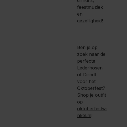
dirndl's,
feestmuziek
en
gezelligheid!
Ben je op
zoek naar de
perfecte
Lederhosen
of Dirndl
voor het
Oktoberfest?
Shop je outfit
op
oktoberfestwi
nkel.nl
!