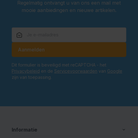
Regelmatig ontvangt u van ons een mail met
mooie aanbiedingen en nieuwe artikelen.
E-mailadres
Aanmelden
Dit formulier is beveiligd met reCAPTCHA - het
Privacybeleid
en de
Servicevoorwaarden
van
Google
zijn van toepassing.
Informatie