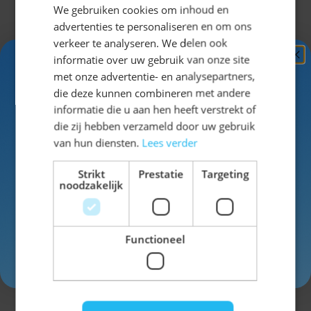
We gebruiken cookies om inhoud en
advertenties te personaliseren en om ons
verkeer te analyseren. We delen ook
Voor de
informatie over uw gebruik van onze site
dames
Ontvang
5%
met onze advertentie- en analysepartners,
hebben we
KORTING!
die deze kunnen combineren met andere
naast
informatie die u aan hen heeft verstrekt of
lederhosen
Schrijf je nu
in voor de nieuwsbrief en ontvang toegang
die zij hebben verzameld door uw gebruik
ook een
tot exclusieve kortingen!
van hun diensten.
Lees verder
ruime keus in
Dirndls
!
Voor- en achternaam
Strikt
Prestatie
Targeting
noodzakelijk
We hebben
Dirndls in
bijna elke
Functioneel
kleur, lengte
Inschrijven
en design.
Gebruik code
oktoberfes