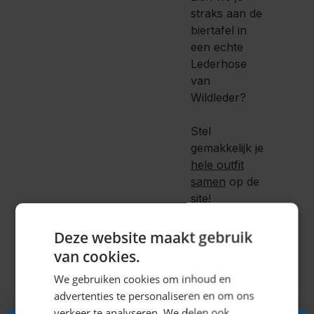
straks aan de
biertafel in
een echte
Lederhose
van
Wildleder?
Stel
gemakkelijk je
hele outfit
samen
op de
site!
Deze website maakt gebruik
van cookies.
Voor de
We gebruiken cookies om inhoud en
dames
advertenties te personaliseren en om ons
hebben we
verkeer te analyseren. We delen ook