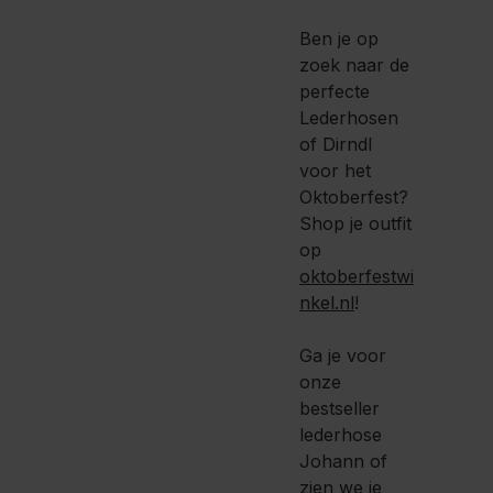
Ben je op
zoek naar de
perfecte
Lederhosen
of Dirndl
voor het
Oktoberfest?
Shop je outfit
op
oktoberfestwi
nkel.nl
!
Ga je voor
onze
bestseller
lederhose
Johann of
zien we je