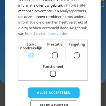
naast
informatie over uw gebruik van onze site
lederhosen
Ontvang
5%
met onze advertentie- en analysepartners,
ook een
KORTING!
die deze kunnen combineren met andere
ruime keus in
informatie die u aan hen heeft verstrekt of
Dirndls
!
Schrijf je nu
in voor de nieuwsbrief en ontvang toegang
die zij hebben verzameld door uw gebruik
tot exclusieve kortingen!
van hun diensten.
Lees verder
We hebben
Dirndls in
Voor- en achternaam
Strikt
Prestatie
Targeting
bijna elke
noodzakelijk
kleur, lengte
en design.
Functioneel
Gebruik
Inschrijven
oktob
code
erfestnuen
en
bij het
ALLES ACCEPTEREN
afrekenen en
10%
krijg
ALLES AFWIJZEN