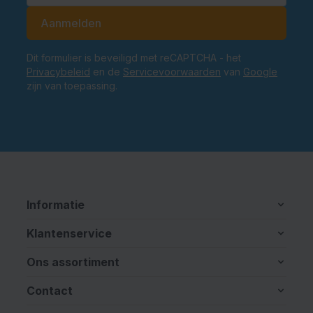
E-mailadres
Aanmelden
Dit formulier is beveiligd met reCAPTCHA - het
Privacybeleid
en de
Servicevoorwaarden
van
Google
zijn van toepassing.
Informatie
Klantenservice
Ons assortiment
Contact