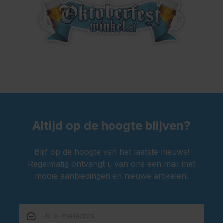
Altijd op de hoogte blijven?
Blijf op de hoogte van het laatste nieuws!
Regelmatig ontvangt u van ons een mail met
mooie aanbiedingen en nieuwe artikelen.