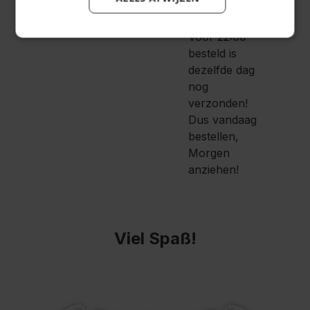
korting
!
Voor 22:00
besteld is
dezelfde dag
nog
verzonden!
Dus vandaag
bestellen,
Morgen
anziehen!
Viel Spaß!