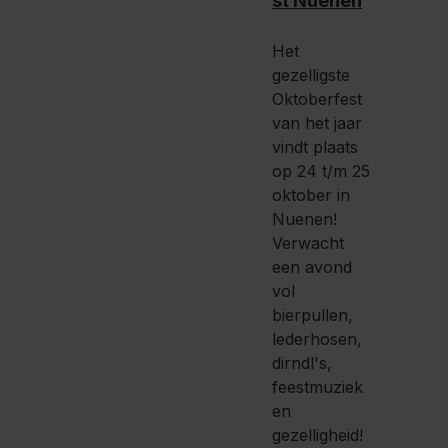
st Nuenen
Het
gezelligste
Oktoberfest
van het jaar
vindt plaats
op 24 t/m 25
oktober in
Nuenen!
Verwacht
een avond
vol
bierpullen,
lederhosen,
dirndl's,
feestmuziek
en
gezelligheid!