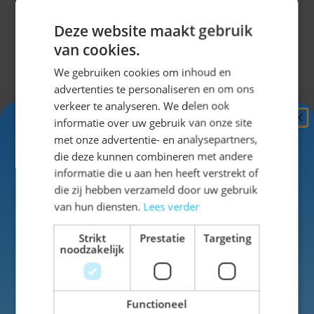
voor het
Deze website maakt gebruik
Oktoberfest?
Shop je outfit
van cookies.
op
We gebruiken cookies om inhoud en
oktoberfestwi
advertenties te personaliseren en om ons
nkel.nl
!
verkeer te analyseren. We delen ook
informatie over uw gebruik van onze site
Ga je voor
Ontvang
5%
met onze advertentie- en analysepartners,
onze
KORTING!
die deze kunnen combineren met andere
bestseller
informatie die u aan hen heeft verstrekt of
lederhose
Schrijf je nu
in voor de nieuwsbrief en ontvang toegang
die zij hebben verzameld door uw gebruik
Johann of
tot exclusieve kortingen!
van hun diensten.
Lees verder
zien we je
Voor- en achternaam
straks aan de
Strikt
Prestatie
Targeting
biertafel in
noodzakelijk
een echte
Lederhose
van
Functioneel