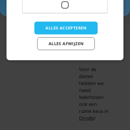
Wildleder?
Inschrijven
Stel
gemakkelijk je
ALLES ACCEPTEREN
hele outfit
samen
op de
site!
ALLES AFWIJZEN
Voor de
dames
hebben we
naast
lederhosen
ook een
ruime keus in
Dirndls
!