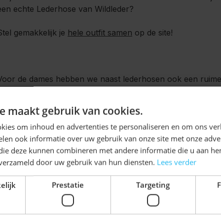
een echte Lederhose van Wildleder?
Stel gemakkelijk je
hele outfit samen
op de site!
Voor de dames hebben we naast lederhosen ook een ruime
We hebben Dirndls in bijna elke kleur, lengte en design.
Ontvang
5%
e maakt gebruik van cookies.
KORTING!
oktoberfestroeselare
kies om inhoud en advertenties te personaliseren en om ons ver
Gebruik code
bij het afrekenen e
len ook informatie over uw gebruik van onze site met onze adver
Schrijf je nu
in voor de nieuwsbrief en ontvang toegang
 die deze kunnen combineren met andere informatie die u aan hen
Voor 22:00 besteld is dezelfde dag nog verzonden!
Dus van
tot exclusieve kortingen!
n verzameld door uw gebruik van hun diensten.
Lees verder
anziehen!
Voor- en achternaam
elijk
Prestatie
Targeting
F
Viel Spaß!