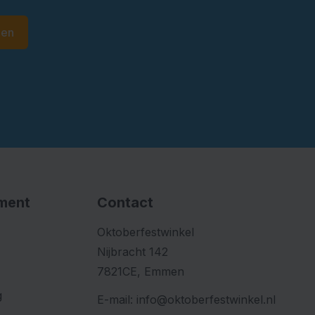
den
iment
Contact
Oktoberfestwinkel
Nijbracht 142
7821CE, Emmen
g
E-mail:
info@oktoberfestwinkel.nl