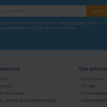
Aanmel
E-mailadres
ormulier is beveiligd met reCAPTCHA - het
Privacybeleid
en de
cevoorwaarden
van
Google
zijn van toepassing.
nservice
Ons assort
nden
Lederhosen
rneren
Dirndls
len & betalen
Herenkleding
e, garantie & klachtafhandeling
Dameskledin