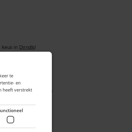
 keus in
Dirndls
!
10% korting
keer te
n krijg
!
tentie- en
 heeft verstrekt
daag bestellen, Morgen
unctioneel