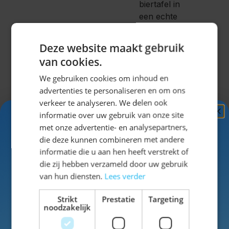
biertafel in
een echte
Lederhose
van
Deze website maakt gebruik
Wildleder?
van cookies.
Stel
We gebruiken cookies om inhoud en
gemakkelijk je
advertenties te personaliseren en om ons
hele outfit
verkeer te analyseren. We delen ook
samen
op de
informatie over uw gebruik van onze site
Ontvang
5%
site!
met onze advertentie- en analysepartners,
KORTING!
die deze kunnen combineren met andere
informatie die u aan hen heeft verstrekt of
Schrijf je nu
in voor de nieuwsbrief en ontvang toegang
die zij hebben verzameld door uw gebruik
tot exclusieve kortingen!
Voor de
van hun diensten.
Lees verder
dames
Voor- en achternaam
Strikt
Prestatie
Targeting
hebben we
noodzakelijk
naast
lederhosen