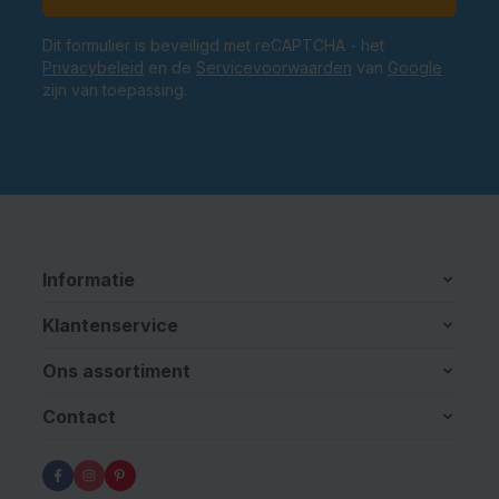
Dit formulier is beveiligd met reCAPTCHA - het
Privacybeleid
en de
Servicevoorwaarden
van
Google
zijn van toepassing.
Informatie
Klantenservice
Ons assortiment
Contact