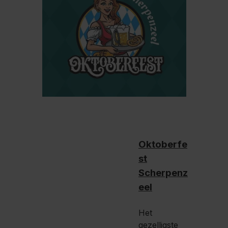
Oktoberfe
st
Scherpenz
eel
Het
gezelligste