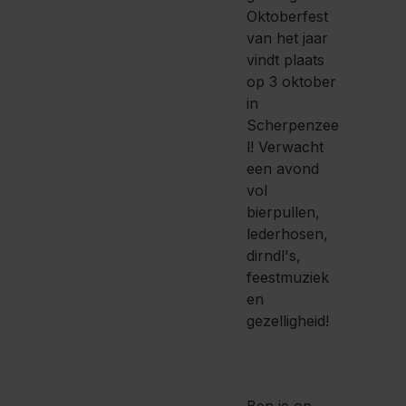
Oktoberfest
van het jaar
vindt plaats
op 3 oktober
in
Scherpenzee
l! Verwacht
een avond
vol
bierpullen,
lederhosen,
dirndl's,
feestmuziek
en
gezelligheid!
Ben je op