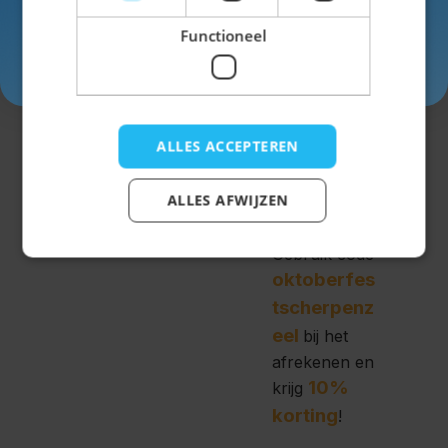
ook een
Functioneel
ruime keus in
Inschrijven
Dirndls
!
We hebben
Dirndls in
ALLES ACCEPTEREN
bijna elke
kleur, lengte
ALLES AFWIJZEN
en design.
Gebruik code
oktoberfes
tscherpenz
eel
bij het
afrekenen en
10%
krijg
korting
!