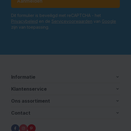
Aanmelden
Dit formulier is beveiligd met reCAPTCHA - het
Privacybeleid
en de
Servicevoorwaarden
van
Google
zijn van toepassing.
Informatie
Klantenservice
Ons assortiment
Contact