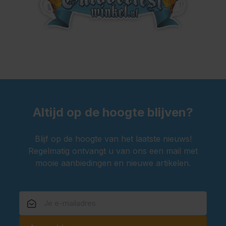
Altijd op de hoogte blijven?
Blijf op de hoogte van het laatste nieuws!
Regelmatig ontvangt u van ons een mail met
mooie aanbiedingen en nieuwe artikelen.
E-mailadres