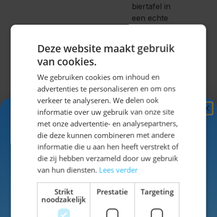
biertafel in
een echte
Lederhose
van
Deze website maakt gebruik
Wildleder?
van cookies.
Stel
We gebruiken cookies om inhoud en
gemakkelijk je
advertenties te personaliseren en om ons
hele outfit
verkeer te analyseren. We delen ook
samen
op de
informatie over uw gebruik van onze site
Ontvang
5%
site!
met onze advertentie- en analysepartners,
KORTING!
die deze kunnen combineren met andere
informatie die u aan hen heeft verstrekt of
Schrijf je nu
in voor de nieuwsbrief en ontvang toegang
die zij hebben verzameld door uw gebruik
tot exclusieve kortingen!
Voor de
van hun diensten.
Lees verder
dames
Voor- en achternaam
hebben we
Strikt
Prestatie
Targeting
noodzakelijk
naast
lederhosen