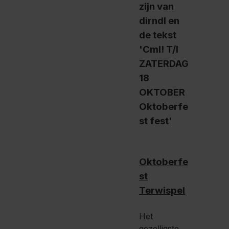
Oktoberfe
st
Terwispel
Het
gezelligste