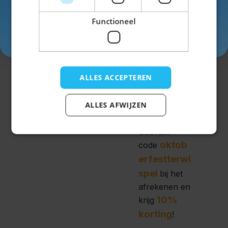
ook een
Functioneel
ruime keus in
Inschrijven
Dirndls
!
We hebben
Dirndls in
ALLES ACCEPTEREN
bijna elke
kleur, lengte
ALLES AFWIJZEN
en design.
Gebruik
oktob
code
erfestterwi
spel
bij het
afrekenen en
10%
krijg
korting
!