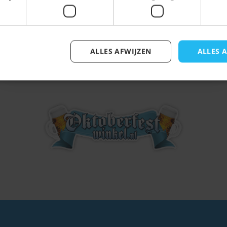
anziehen!
ALLES AFWIJZEN
ALLES 
Inschrijven
Viel Spaß!