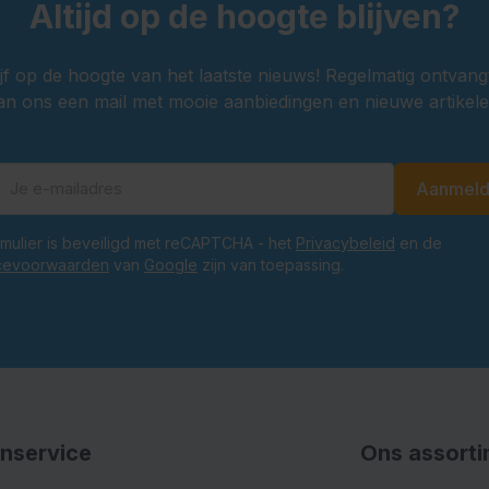
Altijd op de hoogte blijven?
ijf op de hoogte van het laatste nieuws! Regelmatig ontvang
an ons een mail met mooie aanbiedingen en nieuwe artikele
Aanmel
E-mailadres
ormulier is beveiligd met reCAPTCHA - het
Privacybeleid
en de
cevoorwaarden
van
Google
zijn van toepassing.
nservice
Ons assort