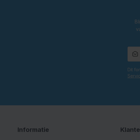
Bl
v
Dit f
Servi
Informatie
Klante