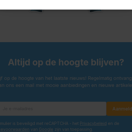
Altijd op de hoogte blijven?
ijf op de hoogte van het laatste nieuws! Regelmatig ontvang
an ons een mail met mooie aanbiedingen en nieuwe artikele
Aanmel
E-mailadres
ormulier is beveiligd met reCAPTCHA - het
Privacybeleid
en de
cevoorwaarden
van
Google
zijn van toepassing.