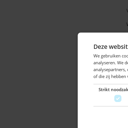
Deze websit
We gebruiken coo
analyseren. We de
analysepartners,
of die zij hebbe
Strikt noodzak