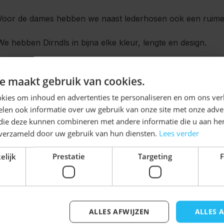
Voor de dames hebben we naast lederhosen ook een ruime
We hebben Dirndls in bijna elke kleur, lengte en design.
oktoberfestvledder
Gebruik code
bij het afrekenen en 
Ontvang
5%
e maakt gebruik van cookies.
Voor 21:00 besteld is dezelfde dag nog verzonden!
Dus van
KORTING!
kies om inhoud en advertenties te personaliseren en om ons ver
anziehen!
len ook informatie over uw gebruik van onze site met onze adver
Schrijf je nu
in voor de nieuwsbrief en ontvang toegang
 die deze kunnen combineren met andere informatie die u aan hen
tot exclusieve kortingen!
n verzameld door uw gebruik van hun diensten.
Lees verder
Voor- en achternaam
Viel Spaß!
elijk
Prestatie
Targeting
F
ALLES AFWIJZEN
ALLES 
Inschrijven