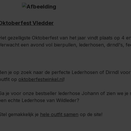
Oktoberfest Vledder
Het gezelligste Oktoberfest van het jaar vindt plaats op 4 e
Verwacht een avond vol bierpullen, lederhosen, dirndl's, fe
Ben je op zoek naar de perfecte Lederhosen of Dirndl voor
outfit op
oktoberfestwinkel.nl
!
Ga je voor onze bestseller lederhose Johann of zien we je s
een echte Lederhose van Wildleder?
Stel gemakkelijk je
hele outfit samen
op de site!