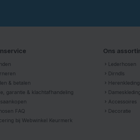
nservice
Ons assort
nden
Lederhosen
rneren
Dirndls
len & betalen
Herenkleding
e, garantie & klachtafhandeling
Dameskledin
psaankopen
Accessoires
hosen FAQ
Decoratie
icering bij Webwinkel Keurmerk