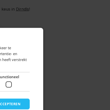
 keus in
Dirndls
!
10% korting
krijg
!
daag bestellen, Morgen
keer te
tentie- en
 heeft verstrekt
unctioneel
ACCEPTEREN