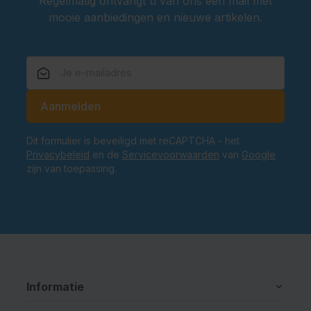
Regelmatig ontvangt u van ons een mail met
mooie aanbiedingen en nieuwe artikelen.
E-mailadres
Aanmelden
Dit formulier is beveiligd met reCAPTCHA - het
Privacybeleid
en de
Servicevoorwaarden
van
Google
zijn van toepassing.
Informatie