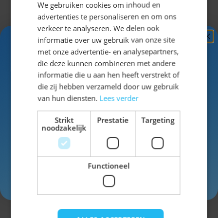
We gebruiken cookies om inhoud en
advertenties te personaliseren en om ons
verkeer te analyseren. We delen ook
Voor de
informatie over uw gebruik van onze site
dames
Ontvang
5%
met onze advertentie- en analysepartners,
hebben we
KORTING!
die deze kunnen combineren met andere
naast
informatie die u aan hen heeft verstrekt of
lederhosen
Schrijf je nu
in voor de nieuwsbrief en ontvang toegang
die zij hebben verzameld door uw gebruik
ook een
tot exclusieve kortingen!
van hun diensten.
Lees verder
ruime keus in
Dirndls
!
Voor- en achternaam
Strikt
Prestatie
Targeting
noodzakelijk
We hebben
Dirndls in
bijna elke
Functioneel
kleur, lengte
Inschrijven
en design.
Gebruik code
oktoberfes