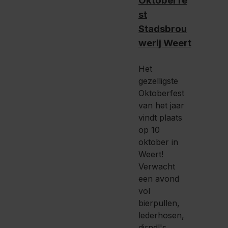
Oktoberfe
st
Stadsbrou
werij Weert
Het
gezelligste
Oktoberfest
van het jaar
vindt plaats
op 10
oktober in
Weert!
Verwacht
een avond
vol
bierpullen,
lederhosen,
dirndl's,