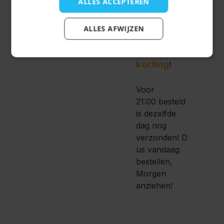
ALLES ACCEPTEREN
tweert
bij
het
ALLES AFWIJZEN
afrekenen en
10%
krijg
korting
!
Voor
21:00 besteld
is dezelfde
dag nog
verzonden!
D
us vandaag
bestellen,
Morgen
anziehen!