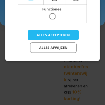
ook een
Functioneel
ruime keus in
Inschrijven
Dirndls
!
We hebben
Dirndls in
ALLES ACCEPTEREN
bijna elke
kleur, lengte
ALLES AFWIJZEN
en design.
Gebruik code
oktoberfes
twinterswij
k
bij het
afrekenen en
10%
krijg
korting
!