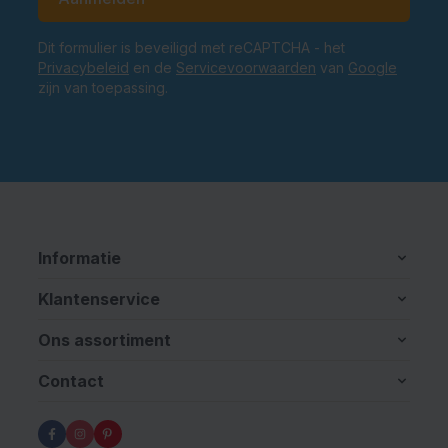
Dit formulier is beveiligd met reCAPTCHA - het
Privacybeleid
en de
Servicevoorwaarden
van
Google
zijn van toepassing.
Informatie
Klantenservice
Ons assortiment
Contact