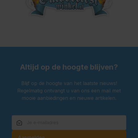
Altijd op de hoogte blijven?
Blijf op de hoogte van het laatste nieuws!
Regelmatig ontvangt u van ons een mail met
mooie aanbiedingen en nieuwe artikelen.
E-mailadres
Aanmelden