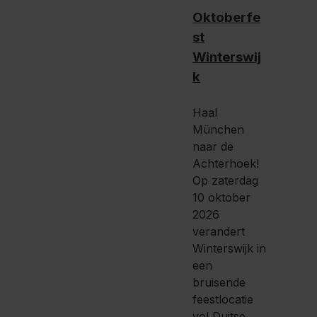
Oktoberfe
st
Winterswij
k
Haal
München
naar de
Achterhoek!
Op zaterdag
10 oktober
2026
verandert
Winterswijk in
een
bruisende
feestlocatie
vol Duitse