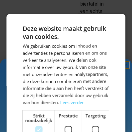
biertafel in
een echte
Lederhose
van
Deze website maakt gebruik
Wildleder?
van cookies.
We gebruiken cookies om inhoud en
Stel
advertenties te personaliseren en om ons
gemakkelijk je
verkeer te analyseren. We delen ook
hele outfit
informatie over uw gebruik van onze site
samen
op de
Ontvang
5%
met onze advertentie- en analysepartners,
site!
KORTING!
die deze kunnen combineren met andere
informatie die u aan hen heeft verstrekt of
Schrijf je nu
in voor de nieuwsbrief en ontvang toegang
die zij hebben verzameld door uw gebruik
tot exclusieve kortingen!
Voor de
van hun diensten.
Lees verder
dames
Voor- en achternaam
Strikt
Prestatie
Targeting
hebben we
noodzakelijk
naast
lederhosen