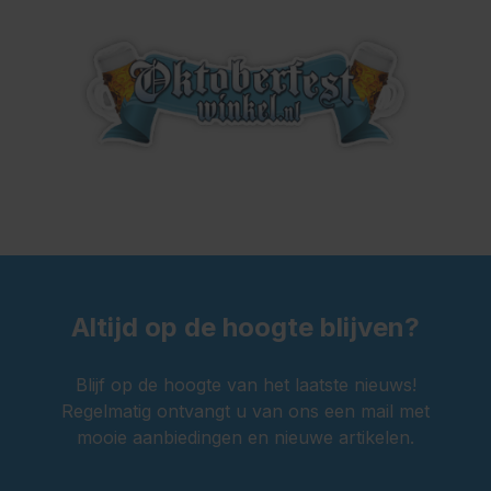
Altijd op de hoogte blijven?
Blijf op de hoogte van het laatste nieuws!
Regelmatig ontvangt u van ons een mail met
mooie aanbiedingen en nieuwe artikelen.