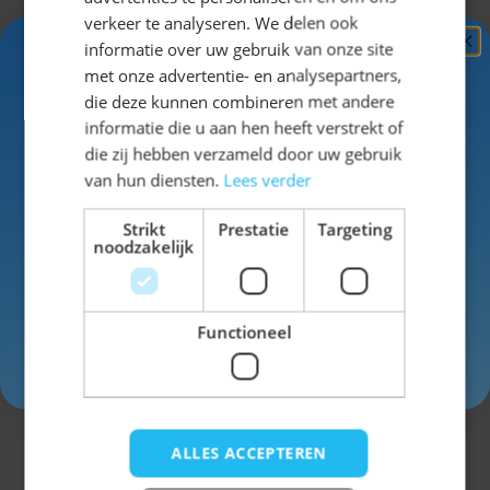
dames
verkeer te analyseren. We delen ook
hebben we
informatie over uw gebruik van onze site
naast
Ontvang
5%
met onze advertentie- en analysepartners,
lederhosen
KORTING!
die deze kunnen combineren met andere
ook een
informatie die u aan hen heeft verstrekt of
ruime keus in
Schrijf je nu
in voor de nieuwsbrief en ontvang toegang
die zij hebben verzameld door uw gebruik
Dirndls
!
tot exclusieve kortingen!
van hun diensten.
Lees verder
Voor- en achternaam
We hebben
Strikt
Prestatie
Targeting
Dirndls in
noodzakelijk
bijna elke
kleur, lengte
en design.
Functioneel
Inschrijven
Gebruik code
oktoberfes
tgouda
bij
ALLES ACCEPTEREN
het
afrekenen en