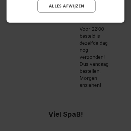
10%
ALLES AFWIJZEN
krijg
korting
!
Voor 22:00
besteld is
dezelfde dag
nog
verzonden!
Dus vandaag
bestellen,
Morgen
anziehen!
Viel Spaß!