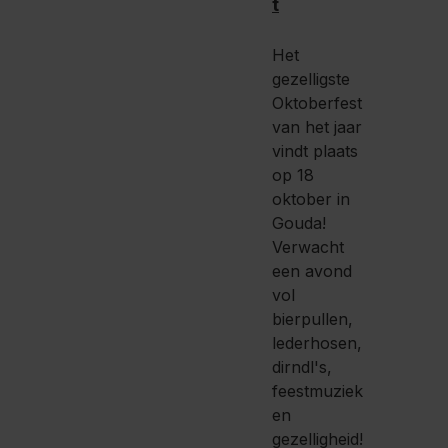
t
Het
gezelligste
Oktoberfest
van het jaar
vindt plaats
op 18
oktober in
Gouda!
Verwacht
een avond
vol
bierpullen,
lederhosen,
dirndl's,
feestmuziek
en
gezelligheid!