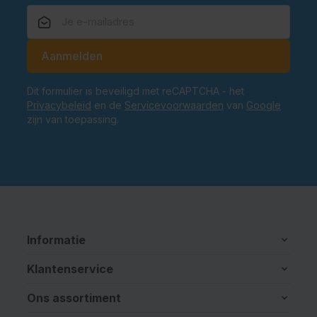
E-mailadres
Aanmelden
Dit formulier is beveiligd met reCAPTCHA - het
Privacybeleid
en de
Servicevoorwaarden
van
Google
zijn van toepassing.
Informatie
Klantenservice
Ons assortiment