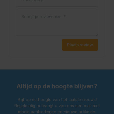
Kenmerken
Schrijf je review hier...
Complete set met lange lederhose en trachtenhemd
Materiaal: polyester
Kleur: donkerbruin met rood geruit hemd
Voorzien van vaste bretels
Plaats review
Met gulp en praktische zakken
Geschikt voor het Oktoberfest en themafeesten
Oktoberfestwinkel.nl jouw specialist in lederhosen.
Snel geleverd.
Scherp geprijsd.
Altijd op de hoogte blijven?
Blijf op de hoogte van het laatste nieuws!
Regelmatig ontvangt u van ons een mail met
mooie aanbiedingen en nieuwe artikelen.