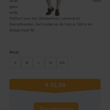
uit een lange lederhose met vaste bretels en een rood
geruit hemd. Licht van gewicht, eenvoudig te
onderhouden en ideaal voor lange feestdagen.
Perfect voor het Oktoberfest, carnaval en
themafeesten. Het model op de foto is 1,84 m en
draagt maat M.
Maat:
S
M
L
XL
2XL
€ 32,99
Vanaf:
Aantal
In winkelwagen