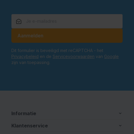
E-mailadres
Aanmelden
Dit formulier is beveiligd met reCAPTCHA - het
Privacybeleid
en de
Servicevoorwaarden
van
Google
zijn van toepassing.
Informatie
Klantenservice