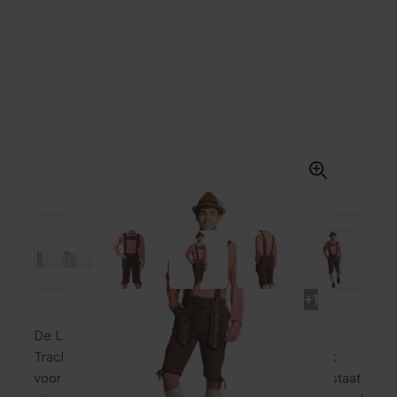
+1
De Lederhose Donkerbruin Lang met Rood
Trachtenhemd is een complete oktoberfest outfit
voor heren van comfortabel polyester. De set bestaat