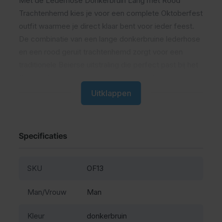
Met de Lederhose Donkerbruin Lang met Rood
Trachtenhemd kies je voor een complete Oktoberfest
outfit waarmee je direct klaar bent voor ieder feest.
De combinatie van een lange donkerbruine lederhose
en een rood geruit trachtenhemd zorgt voor een
traditionele Beierse uitstraling die perfect past bij het
Oktoberfest, carnaval en andere themafeesten.
Uitklappen
Wat is deze lederhosen set
Dit is een complete Oktoberfest outfit voor heren met
Specificaties
een lange lederhose van polyester en een bijpassend
rood geruit trachtenhemd.
SKU
OF13
Comfortabel tijdens lange
Man/Vrouw
Man
feestdagen
Kleur
donkerbruin