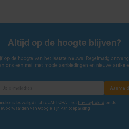
Altijd op de hoogte blijven?
ijf op de hoogte van het laatste nieuws! Regelmatig ontvang
an ons een mail met mooie aanbiedingen en nieuwe artikele
Aanmel
E-mailadres
ormulier is beveiligd met reCAPTCHA - het
Privacybeleid
en de
cevoorwaarden
van
Google
zijn van toepassing.