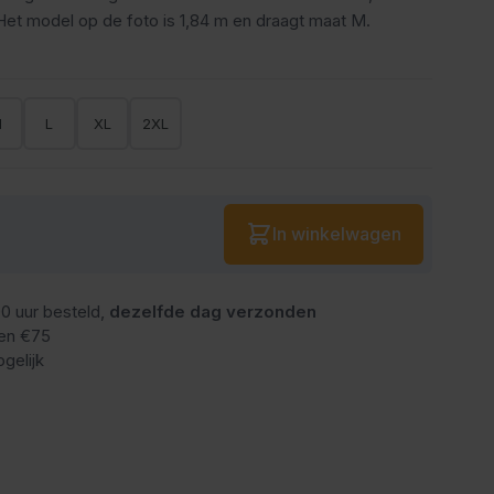
Het model op de foto is 1,84 m en draagt maat M.
M
L
XL
2XL
Aantal
In winkelwagen
0 uur besteld,
dezelfde dag verzonden
en €75
gelijk