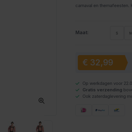
carnaval en themafeesten. 
Maat:
S
€ 32,99
Vanaf:
Op werkdagen voor 22.0
Gratis verzending
bov
Ook zaterdaglevering mo