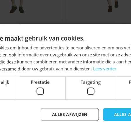
ssieke uitstraling van een
endelijke uitvoering. Na
 klaar voor het volgende
rhose Groen Lang +
Lederhose Oranje Ko
Ontvang
5%
e maakt gebruik van cookies.
Blouse Rood
Blouse Oranje
themafeesten
KORTING!
kies om inhoud en advertenties te personaliseren en om ons ver
Vanaf
Normale
€ 32,99
€ 19,99
Vanaf
€ 34,9
len ook informatie over uw gebruik van onze site met onze adver
Schrijf je nu
in voor de nieuwsbrief en ontvang toegang
g willen komen tijdens
 die deze kunnen combineren met andere informatie die u aan hen
tot exclusieve kortingen!
n verzameld door uw gebruik van hun diensten.
Lees verder
n Beiers thema. Je voelt
Voor- en achternaam
te investeren in
elijk
Prestatie
Targeting
F
irect klaar wilt zijn voor
jk iets voor u zijn!
utfit voor heren.
nkel.nl
ALLES AFWIJZEN
ALLES 
Inschrijven
elijk met de tabtoets. U kunt de carrousel overslaan of di