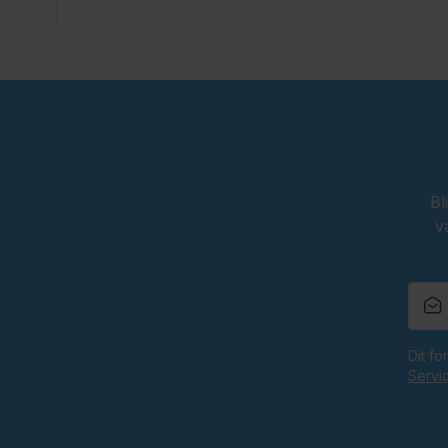
Scherp geprijsd.
Bl
v
Dit f
Servi