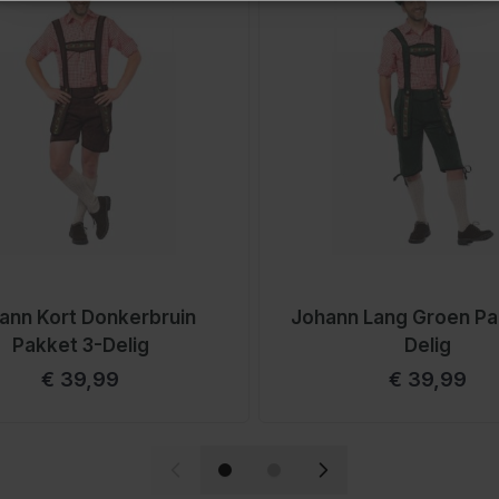
cies waar mannen op
otste collectie van
lyester tot rundleer en
 voor 22:00 besteld op
sen
ste maat te bepalen. De
ann Kort Donkerbruin
Johann Lang Groen Pa
bretels. Het model is
Pakket 3-Delig
Delig
Vanaf
Vanaf
€ 39,99
€ 39,99
 eenvoudig te wassen.