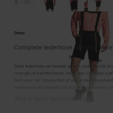
Omschrijving
Complete lederhose set voor here
Deze lederhose set bestaat uit een zwarte korte br
rood geruit trachtenhemd. Het is een complete outfi
bent voor het Oktoberfest of een ander themafeest.
combineren en bespaart tijd bij het samenstellen van
Wat is deze lederhose set