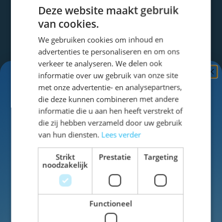
Deze website maakt gebruik
van cookies.
Altijd op de hoogte blijven?
We gebruiken cookies om inhoud en
advertenties te personaliseren en om ons
Blijf op de hoogte van het laatste nieuws!
verkeer te analyseren. We delen ook
Regelmatig ontvangt u van ons een mail met
informatie over uw gebruik van onze site
Ontvang
5%
mooie aanbiedingen en nieuwe artikelen.
met onze advertentie- en analysepartners,
KORTING!
die deze kunnen combineren met andere
informatie die u aan hen heeft verstrekt of
Schrijf je nu
in voor de nieuwsbrief en ontvang toegang
die zij hebben verzameld door uw gebruik
tot exclusieve kortingen!
van hun diensten.
Lees verder
E-mailadres
Aanmelden
Voor- en achternaam
Strikt
Prestatie
Targeting
noodzakelijk
Dit formulier is beveiligd met reCAPTCHA - het
Privacybeleid
en de
Servicevoorwaarden
van
Google
zijn van toepassing.
Functioneel
Inschrijven