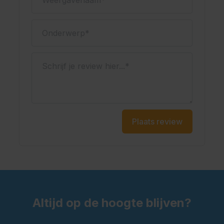
veel vraagt van je portemonnee, wees dan niet
getreurd! Wij leveren ook mooie
dirndl jurkjes
. Deze
Onderwerp
zijn in verschillende prijsklassen verkrijgbaar waardoor
er altijd iets voor je bij zit.
Ons model is 1.76 cm lang en draagt maat S.
Schrijf je review hier...
Plaats review
Altijd op de hoogte blijven?