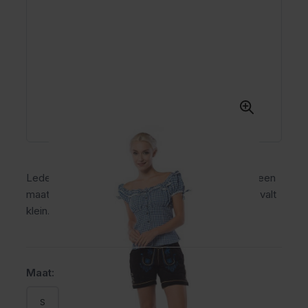
Lederhose Hannelore voor dames, let op: bestel een
maat groter dan je gewend bent, deze lederhose valt
klein.
Maat:
S