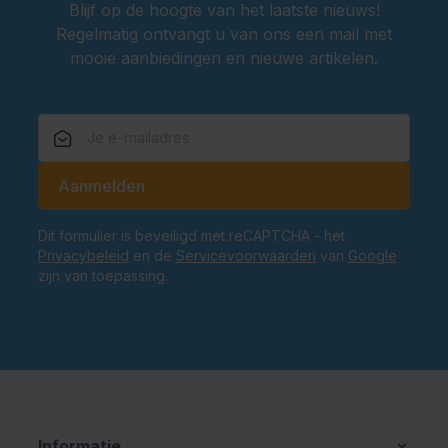
Blijf op de hoogte van het laatste nieuws!
Regelmatig ontvangt u van ons een mail met
mooie aanbiedingen en nieuwe artikelen.
E-mailadres
Aanmelden
Dit formulier is beveiligd met reCAPTCHA - het
Privacybeleid
en de
Servicevoorwaarden
van
Google
zijn van toepassing.
Informatie