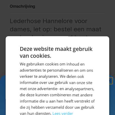
Omschrijving
Lederhose Hannelore voor
dames, let op: bestel een maat
groter dan je gewend bent,
deze lederhose valt klein.
Deze website maakt gebruik
van cookies.
De
Lederhosen Hannelore voor dames
is een
exclusieve dames lederhose dat veel wordt gedragen
We gebruiken cookies om inhoud en
advertenties te personaliseren en om ons
op het Oktoberfest in München. Wil jij je als een echte
verkeer te analyseren. We delen ook
Oktoberfestganger wanen dan mag deze
lederhose
informatie over uw gebruik van onze site
niet aan jouw lijstje ontbreken.
Ontvang
5%
met onze advertentie- en analysepartners,
Korte lederhose voor dames
KORTING!
die deze kunnen combineren met andere
Uitklappen
De lederhose Hannelore is een
kort model
informatie die u aan hen heeft verstrekt of
lederhose voor dames
en valt net boven de knieën.
Schrijf je nu
in voor de nieuwsbrief en ontvang toegang
die zij hebben verzameld door uw gebruik
Onze dameslederhosen zijn gemaakt van een
tot exclusieve kortingen!
van hun diensten.
Lees verder