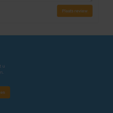
Plaats review
t u
n.
den