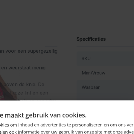
Specificaties
an voor een supergezellig
SKU
eit en weerstaat menig
Man/Vrouw
alt boven de knie. De
Wasbaar
 met roze lint en een
t met biesje en een witte
Kleur
Ontvang
5%
e maakt gebruik van cookies.
l Laura voor jou een
Materiaal
KORTING!
kies om inhoud en advertenties te personaliseren en om ons ver
e los verkrijgbare
len ook informatie over uw gebruik van onze site met onze adver