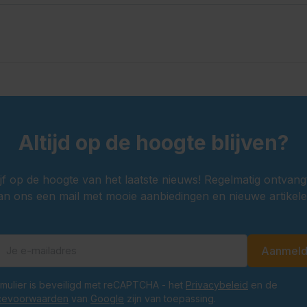
 vrouwelijke vormen mooi
 jurk wordt gedragen en
. Moderne dirndls hebben
ms al aan elkaar vast als
Altijd op de hoogte blijven?
e schortje knoopt?
ijf op de hoogte van het laatste nieuws! Regelmatig ontvang
ok iets vertellen over
an ons een mail met mooie aanbiedingen en nieuwe artikele
e is geknoopt, betekent dit
betekent dat je getrouwd
n dat je maagd bent, en
Aanmel
E-mailadres
weduwe bent.
ormulier is beveiligd met reCAPTCHA - het
Privacybeleid
en de
cevoorwaarden
van
Google
zijn van toepassing.