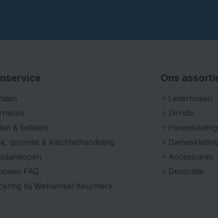
fmouwtjes, lintjes in de
aan de authentieke
nservice
Ons assort
t van polyester en soms
nden
Lederhosen
rneren
Dirndls
len & betalen
Herenkleding
: sexy kort, stijlvol
e, garantie & klachtafhandeling
Dameskledin
psaankopen
Accessoires
hosen FAQ
Decoratie
icering bij Webwinkel Keurmerk
euren, zodat je kunt