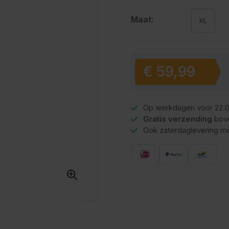
Maat:
XL
€ 59,99
Vanaf:
Op werkdagen voor 22.0
Gratis verzending
bov
Ook zaterdaglevering mo