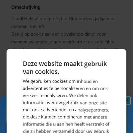
Omschrijving
Dirndl Helmut met pruik, het Oktoberfest jurkje voor
mannen met lef!
Ben jij op zoek naar een opvallende dirndl voor
mannen waarmee je gegarandeerd in de spotlights
staat tijdens Oktoberfest, carnaval of een bierfeest?
De dirndl Helmut met pruik is de ultieme feestoutfit
Deze website maakt gebruik
voor mannen die houden van humor. Deze
van cookies.
verkleedjurk is speciaal ontworpen voor heren en
combineert een Beierse uiterlijk met een grappige
We gebruiken cookies om inhoud en
uitstraling. Het kostuum bestaat uit een blauw-wit
advertenties te personaliseren en om ons
verkeer te analyseren. We delen ook
geruite rok met wit schortje en een zwarte korset met
informatie over uw gebruik van onze site
vetersluiting, wat zorgt voor een echte Oktoberfest
Ontvang
5%
met onze advertentie- en analysepartners,
Uitklappen
look. De bijgeleverde paarse damespruik maakt het
KORTING!
die deze kunnen combineren met andere
plaatje helemaal af en zorgt voor een extra grappig
informatie die u aan hen heeft verstrekt of
effect.
Schrijf je nu
in voor de nieuwsbrief en ontvang toegang
die zij hebben verzameld door uw gebruik